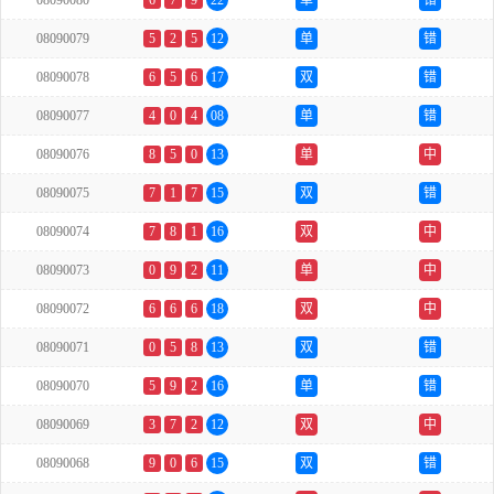
08090080
6
7
9
22
单
错
08090079
5
2
5
12
单
错
08090078
6
5
6
17
双
错
08090077
4
0
4
08
单
错
08090076
8
5
0
13
单
中
08090075
7
1
7
15
双
错
08090074
7
8
1
16
双
中
08090073
0
9
2
11
单
中
08090072
6
6
6
18
双
中
08090071
0
5
8
13
双
错
08090070
5
9
2
16
单
错
08090069
3
7
2
12
双
中
08090068
9
0
6
15
双
错