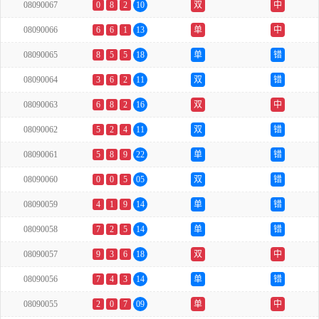
08090067
0
8
2
10
双
中
08090066
6
6
1
13
单
中
08090065
8
5
5
18
单
错
08090064
3
6
2
11
双
错
08090063
6
8
2
16
双
中
08090062
5
2
4
11
双
错
08090061
5
8
9
22
单
错
08090060
0
0
5
05
双
错
08090059
4
1
9
14
单
错
08090058
7
2
5
14
单
错
08090057
9
3
6
18
双
中
08090056
7
4
3
14
单
错
08090055
2
0
7
09
单
中