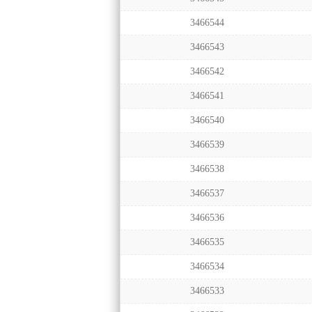
3466544
3466543
3466542
3466541
3466540
3466539
3466538
3466537
3466536
3466535
3466534
3466533