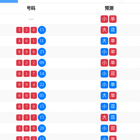
号码
预测
---
小
单
15
大
双
5
2
8
11
大
单
4
6
1
23
小
单
8
9
6
09
小
单
5
2
2
14
小
双
6
1
7
22
小
单
9
9
4
01
大
单
0
0
1
15
小
双
8
7
0
15
大
双
5
3
7
20
小
双
3
8
9
15
小
单
3
9
3