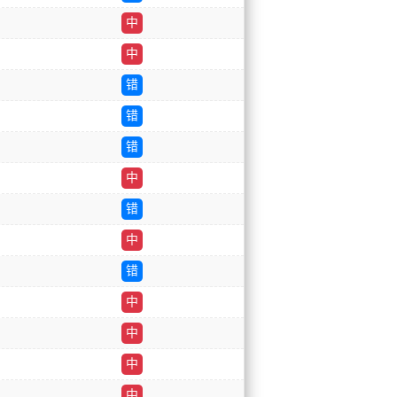
中
中
错
错
错
中
错
中
错
中
中
中
中