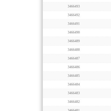
3466493
3466492
3466491
3466490
3466489
3466488
3466487
3466486
3466485
3466484
3466483
3466482
3466481