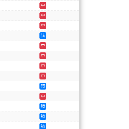
中
中
中
错
中
中
中
中
错
中
错
错
错