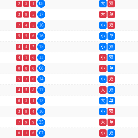
08
大
双
2
5
1
17
大
单
3
9
5
16
小
双
7
4
5
16
小
单
5
5
6
15
小
双
4
4
7
11
小
双
4
1
6
08
小
单
0
8
0
14
小
双
5
3
6
17
大
双
4
5
8
12
大
单
6
5
1
16
小
双
3
9
4
25
大
单
7
9
9
07
小
双
0
1
6