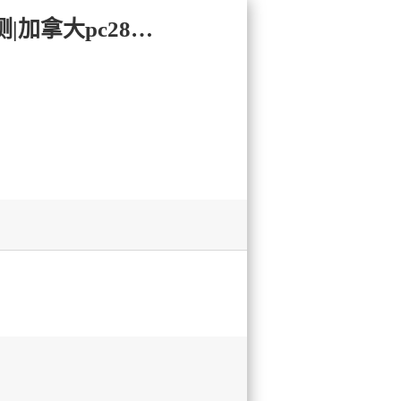
加拿大28预测 易记网址:28yc.com 加拿大28-加拿大2.8预测|加拿大pc28在线预测官网_极致火热优质的免费预测