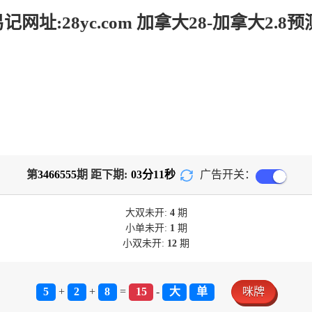
第
3466555
期 距下期:
03
分
10
秒
广告开关：
大双
未开:
4
期
小单
未开:
1
期
小双
未开:
12
期
5
+
2
+
8
=
15
-
大
单
咪牌