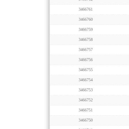
3466761
3466760
3466759
3466758
3466757
3466756
3466755
3466754
3466753
3466752
3466751
3466750