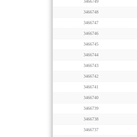
3466749
3466748
3466747
3466746
3466745
3466744
3466743
3466742
3466741
3466740
3466739
3466738
3466737