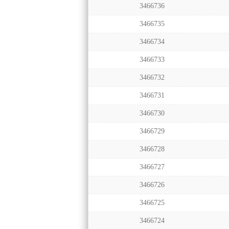
3466736
3466735
3466734
3466733
3466732
3466731
3466730
3466729
3466728
3466727
3466726
3466725
3466724