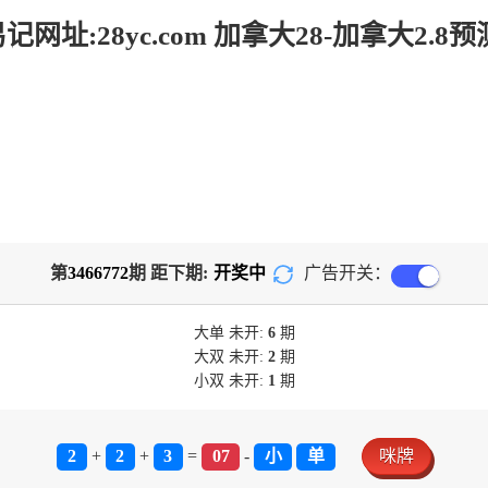
第
3466772
期 距下期:
开奖中
广告开关：
大单
未开:
6
期
大双
未开:
2
期
小双
未开:
1
期
2
+
2
+
3
=
07
-
小
单
咪牌