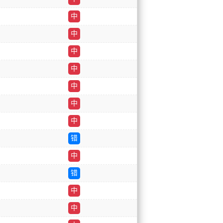
中
中
中
中
中
中
中
错
中
错
中
中