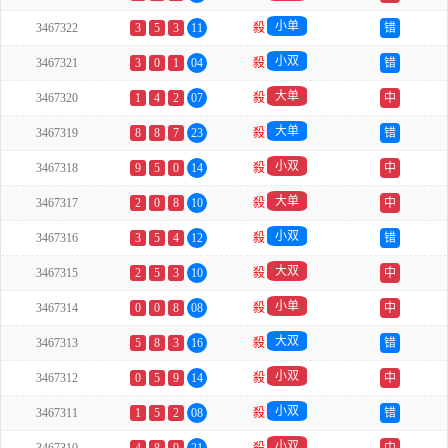
小单
3467322
3
5
3
11
殺
错
小双
3467321
3
0
1
04
殺
错
大单
3467320
1
4
2
07
殺
中
大单
3467319
8
8
7
23
殺
错
小双
3467318
9
5
0
14
殺
中
大单
3467317
2
0
8
10
殺
中
小双
3467316
3
5
4
12
殺
错
大双
3467315
2
5
3
10
殺
中
小单
3467314
0
0
8
08
殺
中
大双
3467313
5
8
3
16
殺
错
小双
3467312
0
5
9
14
殺
中
小双
3467311
1
5
2
08
殺
错
小双