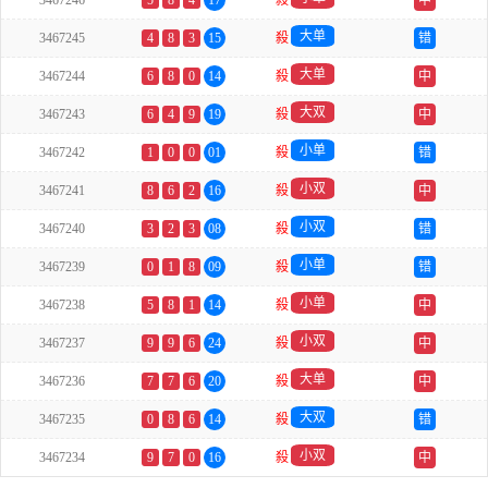
3467246
5
8
4
17
殺
中
大单
3467245
4
8
3
15
殺
错
大单
3467244
6
8
0
14
殺
中
大双
3467243
6
4
9
19
殺
中
小单
3467242
1
0
0
01
殺
错
小双
3467241
8
6
2
16
殺
中
小双
3467240
3
2
3
08
殺
错
小单
3467239
0
1
8
09
殺
错
小单
3467238
5
8
1
14
殺
中
小双
3467237
9
9
6
24
殺
中
大单
3467236
7
7
6
20
殺
中
大双
3467235
0
8
6
14
殺
错
小双
3467234
9
7
0
16
殺
中