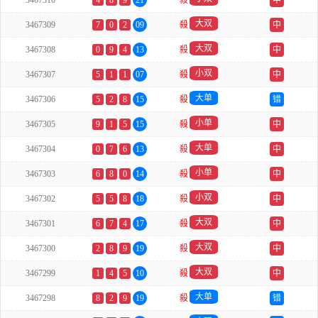
3467310
4
8
9
21
殺
中
大双
3467309
7
0
2
09
殺
中
大双
3467308
0
9
4
13
殺
中
小双
3467307
5
1
1
07
殺
中
大单
3467306
5
2
8
15
殺
错
小单
3467305
9
1
5
15
殺
中
大单
3467304
0
7
6
13
殺
中
小单
3467303
6
8
0
14
殺
中
小双
3467302
5
5
8
18
殺
中
大双
3467301
6
7
4
17
殺
中
大双
3467300
2
8
9
19
殺
中
大双
3467299
1
4
5
10
殺
中
大单
3467298
8
2
9
19
殺
错