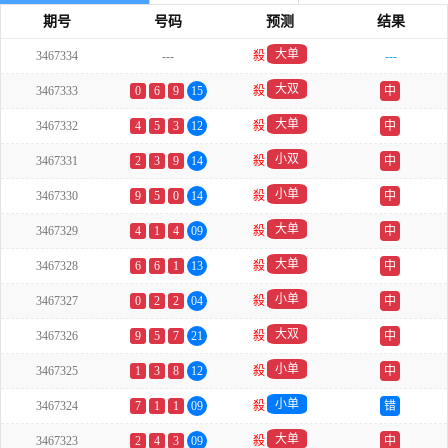
期号
号码
预测
结果
大单
3467334
---
殺
---
大双
3467333
0
6
9
15
殺
中
大单
3467332
4
5
3
12
殺
中
小双
3467331
2
3
9
14
殺
中
小单
3467330
9
5
0
14
殺
中
大单
3467329
4
1
4
09
殺
中
大单
3467328
6
6
1
13
殺
中
小单
3467327
0
2
2
04
殺
中
大双
3467326
9
5
7
21
殺
中
小单
3467325
1
3
8
12
殺
中
小单
3467324
7
1
1
09
殺
错
大单
3467323
2
4
3
09
殺
中