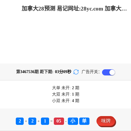
加拿大28预测 易记网址:28yc.com 加拿大28-加拿大2.8预测|加拿大pc28在线预测官网_极致火热优质的免费预测
第
3467536
期 距下期:
03
分
09
秒
广告开关：
大单
未开:
2
期
大双
未开:
1
期
小双
未开:
4
期
2
2
1
05
小
单
咪牌
+
+
=
-