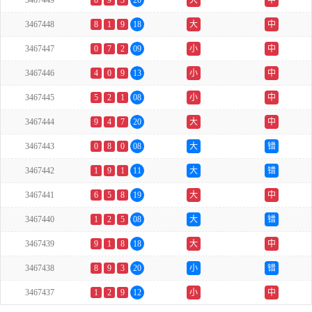
3467449
8
9
3
20
大
中
3467448
8
1
9
18
大
中
3467447
0
7
2
09
小
中
3467446
4
0
9
13
小
中
3467445
5
2
1
08
小
中
3467444
9
4
7
20
大
中
3467443
0
8
0
08
大
错
3467442
1
9
1
11
大
错
3467441
6
5
8
19
大
中
3467440
1
2
5
08
大
错
3467439
9
1
8
18
大
中
3467438
8
9
3
20
小
错
3467437
1
2
9
12
小
中