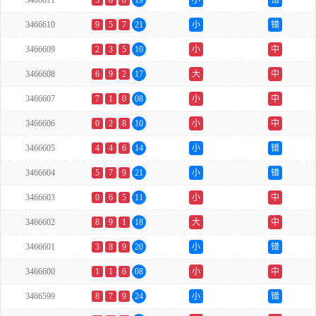
3466611
5
6
8
19
小
错
3466610
9
5
7
21
小
错
3466609
2
3
5
10
小
中
3466608
6
9
2
17
大
中
3466607
7
1
0
08
小
中
3466606
0
2
8
10
小
中
3466605
4
4
6
14
小
错
3466604
5
7
9
21
小
错
3466603
0
6
5
11
小
中
3466602
8
9
1
18
大
中
3466601
3
8
9
20
小
错
3466600
1
1
6
08
小
中
3466599
8
7
9
24
小
错