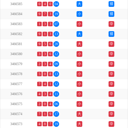
3466585
0
4
0
04
大
错
3466584
9
7
3
19
小
错
3466583
1
3
3
07
小
中
3466582
9
1
3
13
大
错
3466581
9
5
6
20
大
中
3466580
3
3
6
12
小
中
3466579
2
3
4
09
小
中
3466578
5
0
8
13
小
中
3466577
7
4
1
12
小
中
3466576
4
3
4
11
小
中
3466575
2
0
4
06
小
中
3466574
7
1
9
17
大
中
3466573
4
8
7
19
大
中