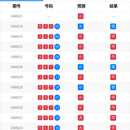
期号
号码
预测
结果
3466635
---
小
---
双
3466634
0
3
2
05
大
错
3466633
2
2
2
06
小
中
3466632
5
1
3
09
小
中
3466631
4
3
2
09
小
中
3466630
2
8
7
17
小
错
3466629
3
1
9
13
小
中
3466628
9
2
7
18
小
错
3466627
0
6
1
07
小
中
3466626
3
3
7
13
小
中
3466625
6
5
9
20
大
中
3466624
9
1
6
16
大
中