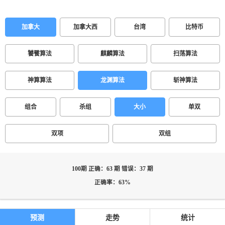
加拿大
加拿大西
台湾
比特币
饕餮算法
麒麟算法
扫荡算法
神算算法
龙渊算法
斩神算法
组合
杀组
大小
单双
双项
双组
100期 正确：63 期 错误：37 期
正确率：63%
预测
走势
统计