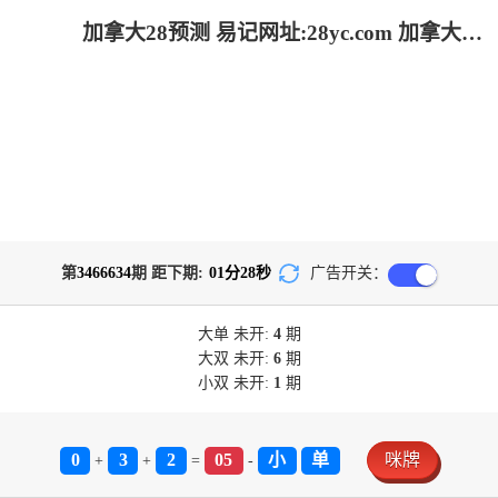
加拿大28预测 易记网址:28yc.com 加拿大28-加拿大2.8预测|加拿大pc28在线预测官网_极致火热优质的免费预测
第
3466634
期 距下期:
01
分
27
秒
广告开关：
大单
未开:
4
期
大双
未开:
6
期
小双
未开:
1
期
0
3
2
05
小
单
咪牌
+
+
=
-