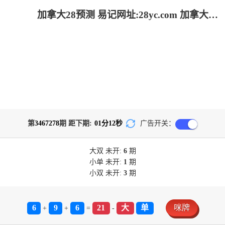
加拿大28预测 易记网址:28yc.com 加拿大28-加拿大2.8预测|加拿大pc28在线预测官网_极致火热优质的免费预测
第
3467278
期 距下期:
01
分
12
秒
广告开关：
大双
未开:
6
期
小单
未开:
1
期
小双
未开:
3
期
6
9
6
21
大
单
咪牌
+
+
=
-