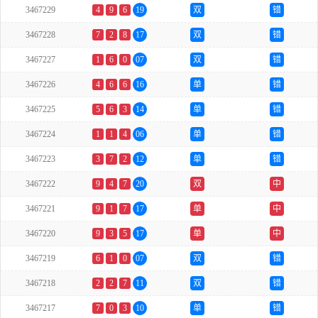
3467229
4
9
6
19
双
错
3467228
7
2
8
17
双
错
3467227
1
6
0
07
双
错
3467226
4
6
6
16
单
错
3467225
5
6
3
14
单
错
3467224
1
1
4
06
单
错
3467223
3
7
2
12
单
错
3467222
9
4
7
20
双
中
3467221
9
1
7
17
单
中
3467220
9
3
5
17
单
中
3467219
6
1
0
07
双
错
3467218
2
2
7
11
双
错
3467217
7
0
3
10
单
错