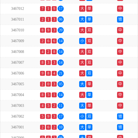
3467012
7
1
9
17
大
单
中
3467011
2
1
3
06
大
单
错
3467010
8
9
3
20
大
双
中
3467009
2
6
6
14
小
双
中
3467008
4
2
8
14
大
双
中
3467007
8
3
3
14
大
双
中
3467006
9
8
4
21
大
双
中
3467005
2
0
3
05
大
单
中
3467004
8
5
1
14
大
单
中
3467003
4
5
2
11
大
单
中
3467002
5
9
3
17
小
双
错
3467001
2
6
2
10
大
单
错