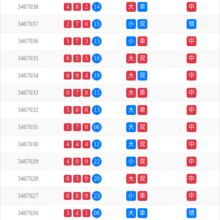
3467038
4
8
2
14
大
单
中
3467037
2
7
6
15
小
双
错
3467036
5
7
3
15
小
单
中
3467035
6
5
5
16
大
双
中
3467034
6
9
4
19
大
双
中
3467033
0
7
8
15
大
单
中
3467032
5
0
8
13
大
单
中
3467031
1
7
0
08
大
双
中
3467030
4
4
4
12
大
双
中
3467029
4
9
9
22
小
双
中
3467028
8
3
9
20
大
双
中
3467027
6
8
9
23
小
单
中
3467026
3
4
1
08
大
单
错