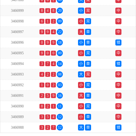
3467000
0
6
2
08
大
双
中
3466999
8
4
8
20
小
双
中
3466998
6
1
2
09
小
双
中
3466997
9
9
4
22
大
单
中
3466996
0
9
9
18
小
单
错
3466995
9
0
0
09
小
双
中
3466994
3
7
4
14
小
单
错
3466993
4
2
2
08
大
双
中
3466992
1
0
2
03
小
双
中
3466991
2
5
9
16
大
单
中
3466990
8
2
1
11
小
双
中
3466989
3
5
4
12
小
单
中
3466988
3
2
7
12
大
单
错