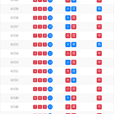
61560
4
7
9
20
大
单
中
61559
2
4
5
11
大
双
错
61558
2
2
6
10
大
双
中
61557
9
3
6
18
小
双
中
61556
7
3
8
18
大
双
中
61555
5
0
5
10
大
单
错
61554
4
5
3
12
小
双
中
61553
2
9
3
14
小
双
中
61552
4
5
6
15
大
双
中
61551
8
9
3
20
大
单
中
61550
1
2
5
08
小
双
中
61549
9
0
2
11
大
单
中
61548
7
1
5
13
小
单
中