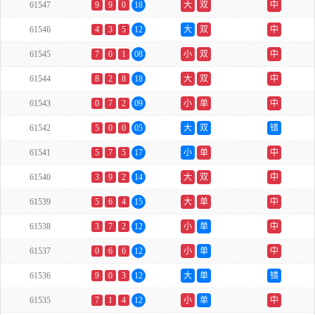
61547
9
9
0
18
大
双
中
61546
4
3
5
12
大
双
中
61545
7
0
1
08
小
双
中
61544
8
2
8
18
大
双
中
61543
0
7
2
09
小
单
中
61542
5
0
0
05
大
双
错
61541
5
7
5
17
小
单
中
61540
3
9
2
14
大
双
中
61539
5
6
4
15
大
单
中
61538
3
7
2
12
小
单
中
61537
0
6
6
12
小
单
中
61536
9
0
3
12
大
单
错
61535
7
1
4
12
小
单
中