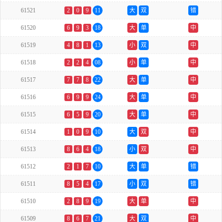
61521
2
0
9
11
大
双
错
61520
6
9
3
18
大
单
中
61519
4
8
1
13
小
双
中
61518
2
2
4
08
小
单
中
61517
7
7
8
22
大
单
中
61516
6
9
9
24
大
单
中
61515
6
5
9
20
大
单
中
61514
1
0
9
10
大
双
中
61513
8
6
4
18
小
双
中
61512
2
1
7
10
大
单
错
61511
8
5
4
17
小
双
错
61510
2
8
9
19
大
单
中
61509
8
6
7
21
大
双
中