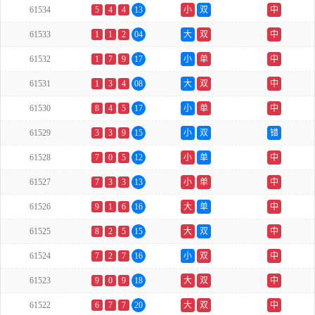
61534
5
4
4
13
小
双
中
61533
1
1
2
04
大
双
中
61532
1
7
9
17
小
单
中
61531
1
3
4
08
大
双
中
61530
8
4
5
17
小
单
中
61529
3
3
9
15
小
双
错
61528
7
0
5
12
小
单
中
61527
7
3
3
13
小
单
中
61526
9
1
6
16
大
单
中
61525
8
2
5
15
大
双
中
61524
7
2
7
16
小
双
中
61523
9
0
9
18
大
双
中
61522
6
7
7
20
大
双
中