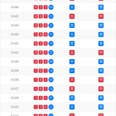
61446
0
2
2
04
大
错
61445
8
0
7
15
大
中
61444
9
2
4
15
双
错
61443
1
4
6
11
大
错
61442
8
2
9
19
双
错
61441
8
9
5
22
大
中
61440
4
1
4
09
大
错
61439
1
6
7
14
小
错
61438
7
8
1
16
大
中
61437
1
6
7
14
双
中
61436
3
3
1
07
双
错
61435
7
5
0
12
大
错