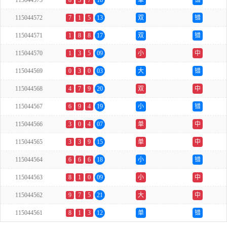
115044573
8
3
7
18
单
错
115044572
7
1
5
13
双
错
115044571
1
8
8
17
双
错
115044570
1
3
5
09
小
中
115044569
0
3
0
03
大
错
115044568
4
7
9
20
双
中
115044567
6
9
4
19
小
错
115044566
3
0
4
07
单
中
115044565
3
3
9
15
单
中
115044564
6
6
6
18
小
错
115044563
8
1
0
09
小
中
115044562
9
7
5
21
大
中
115044561
8
1
3
12
单
错