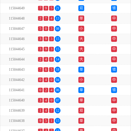
115044649
7
9
5
21
双
错
115044648
2
7
4
13
单
中
115044647
5
0
3
08
小
中
115044646
3
9
3
15
大
中
115044645
3
9
3
15
大
中
115044644
2
4
8
14
大
中
115044643
7
6
5
18
单
错
115044642
0
4
0
04
小
中
115044641
0
2
4
06
单
错
115044640
3
4
0
07
单
中
115044639
1
4
7
12
双
中
115044638
9
5
1
15
单
中