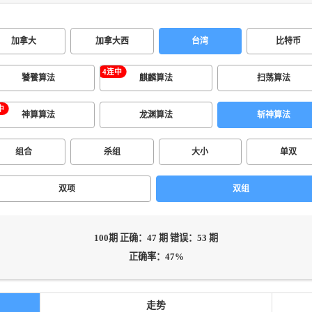
加拿大
加拿大西
台湾
比特币
饕餮算法
麒麟算法
扫荡算法
神算算法
龙渊算法
斩神算法
组合
杀组
大小
单双
双项
双组
100期 正确：47 期 错误：53 期
正确率：47%
走势