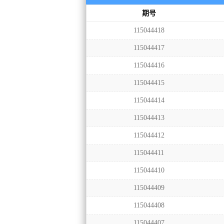
期号
115044418
115044417
115044416
115044415
115044414
115044413
115044412
115044411
115044410
115044409
115044408
115044407