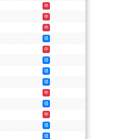
中
中
中
错
中
错
错
错
中
错
中
错
错