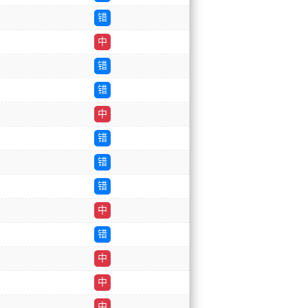
错
中
错
错
中
错
错
错
中
错
中
中
中