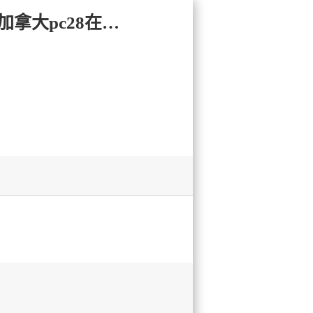
台湾28预测 易记网址:28yc.com 加拿大28-加拿大2.8预测|加拿大pc28在线预测官网_极致火热优质的免费预测