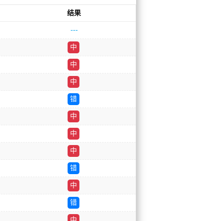
结果
---
中
中
中
错
中
中
中
错
中
错
中