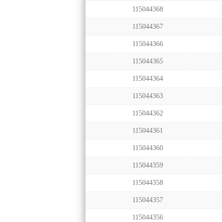
115044368
115044367
115044366
115044365
115044364
115044363
115044362
115044361
115044360
115044359
115044358
115044357
115044356