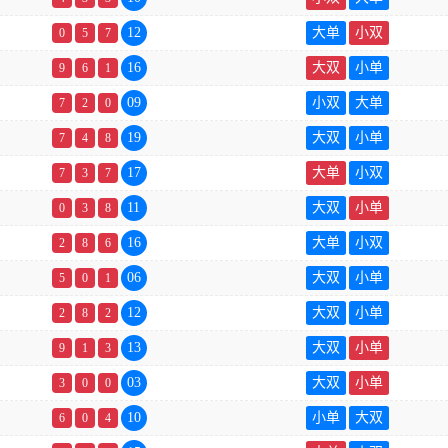
12
大单
小双
0
5
7
16
大双
小单
9
6
1
09
小双
大单
7
2
0
19
大双
小单
7
4
8
17
大单
小双
7
3
7
11
大双
小单
0
3
8
16
大单
小双
2
8
6
06
大双
小单
5
0
1
12
大双
小单
2
8
2
13
大双
小单
9
1
3
03
大双
小单
3
0
0
10
小单
大双
6
0
4