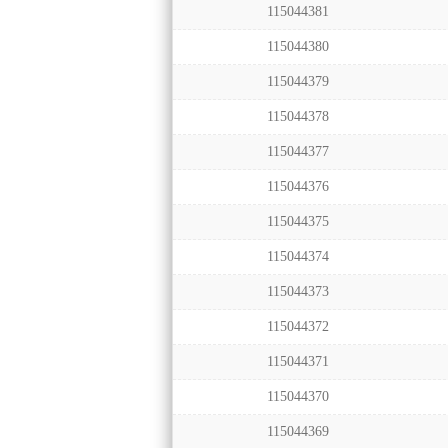
115044381
115044380
115044379
115044378
115044377
115044376
115044375
115044374
115044373
115044372
115044371
115044370
115044369