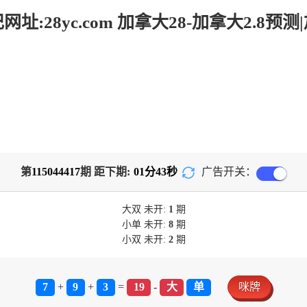
第
115044417
期 距下期:
01
分
43
秒
广告开关：
大双
未开:
1
期
小单
未开:
8
期
小双
未开:
2
期
7
+
9
+
3
=
19
-
大
单
咪牌