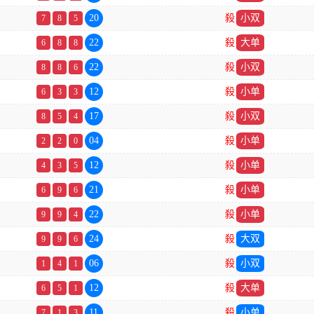
20
殺
小双
7
8
5
22
殺
大单
6
8
8
22
殺
小双
8
8
6
12
殺
小单
6
3
3
17
殺
小双
8
5
4
04
殺
小单
2
2
0
12
殺
小单
4
3
5
21
殺
小单
6
9
6
22
殺
小单
9
9
4
24
殺
大双
9
9
6
06
殺
小双
1
4
1
12
殺
大单
6
5
1
11
殺
小单
7
1
3