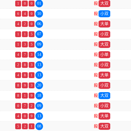
01
殺
大双
1
0
0
10
殺
小双
6
4
0
06
殺
大单
4
2
0
07
殺
小双
1
1
5
09
殺
大双
1
3
5
14
殺
小单
4
7
3
13
殺
小双
2
8
3
13
殺
大单
4
8
1
20
殺
小双
8
9
3
18
殺
大双
8
1
9
09
殺
小双
0
7
2
13
殺
大单
4
0
9
08
殺
大双
5
2
1