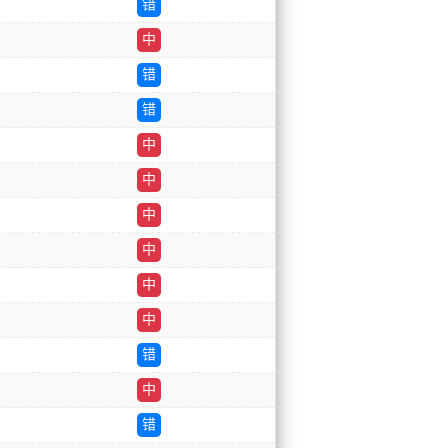
错
中
错
错
中
中
中
中
中
中
错
中
错