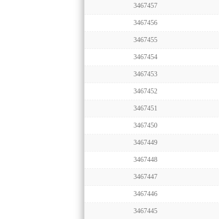
3467457
3467456
3467455
3467454
3467453
3467452
3467451
3467450
3467449
3467448
3467447
3467446
3467445