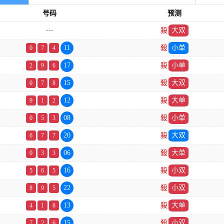
号码
预测
---
殺
大双
11
殺
小单
0
7
4
17
殺
小单
2
9
6
15
殺
大双
0
7
8
12
殺
大单
9
1
2
08
殺
小单
0
5
3
20
殺
大双
6
7
7
06
殺
大单
0
3
3
16
殺
小双
5
6
5
22
殺
小双
8
9
5
13
殺
大单
4
1
8
15
殺
小双
7
2
6