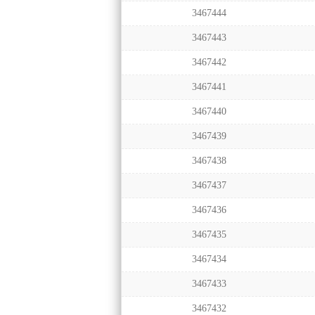
3467444
3467443
3467442
3467441
3467440
3467439
3467438
3467437
3467436
3467435
3467434
3467433
3467432