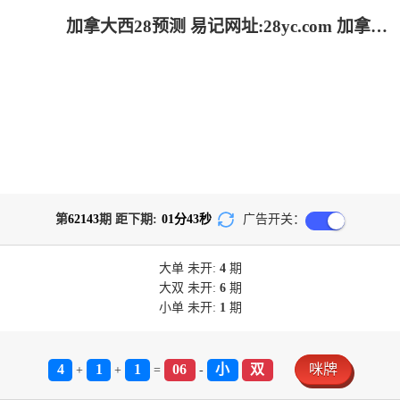
加拿大西28预测 易记网址:28yc.com 加拿大28-加拿大2.8预测|加拿大pc28在线预测官网_极致火热优质的免费预测
第
62143
期 距下期:
01
分
43
秒
广告开关：
大单
未开:
4
期
大双
未开:
6
期
小单
未开:
1
期
4
1
1
06
小
双
咪牌
+
+
=
-