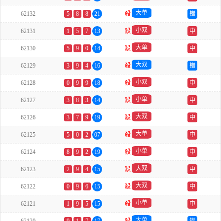
大单
62132
5
8
8
21
殺
错
小双
62131
1
5
7
13
殺
中
大单
62130
5
9
0
14
殺
中
大双
62129
3
9
4
16
殺
错
小双
62128
0
9
9
18
殺
中
小单
62127
3
8
3
14
殺
中
大双
62126
3
7
9
19
殺
中
大单
62125
5
0
2
07
殺
中
小单
62124
8
9
2
19
殺
中
大双
62123
2
9
4
15
殺
中
大双
62122
0
9
6
15
殺
中
小单
62121
1
9
5
15
殺
中
大单