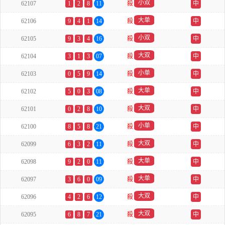
小双
62107
1
2
8
11
殺
中
大单
62106
9
4
1
14
殺
中
小双
62105
9
3
4
16
殺
中
大双
62104
3
1
3
07
殺
中
小单
62103
0
5
9
14
殺
中
大单
62102
5
0
3
08
殺
中
大双
62101
0
2
8
10
殺
中
小单
62100
8
5
8
21
殺
中
大双
62099
6
3
2
11
殺
中
大单
62098
9
2
0
11
殺
中
大单
62097
3
6
0
09
殺
中
大双
62096
4
2
6
12
殺
中
大双
62095
6
8
7
21
殺
中