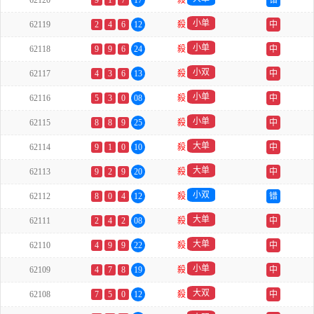
62120
9
1
7
17
殺
错
小单
62119
2
4
6
12
殺
中
小单
62118
9
9
6
24
殺
中
小双
62117
4
3
6
13
殺
中
小单
62116
5
3
0
08
殺
中
小单
62115
8
8
9
25
殺
中
大单
62114
9
1
0
10
殺
中
大单
62113
9
2
9
20
殺
中
小双
62112
8
0
4
12
殺
错
大单
62111
2
4
2
08
殺
中
大单
62110
4
9
9
22
殺
中
小单
62109
4
7
8
19
殺
中
大双
62108
7
5
0
12
殺
中