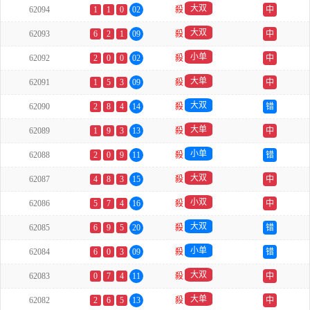
大双
62094
1
1
0
02
殺
中
大双
62093
6
2
1
09
殺
中
小单
62092
2
0
0
02
殺
中
大单
62091
1
5
3
09
殺
中
大双
62090
2
8
4
14
殺
错
大单
62089
1
9
3
13
殺
中
小单
62088
2
0
9
11
殺
错
大双
62087
4
8
3
15
殺
中
小双
62086
5
7
4
16
殺
中
大双
62085
6
9
5
20
殺
错
小单
62084
6
0
3
09
殺
错
大双
62083
0
7
4
11
殺
中
大单
62082
2
6
5
13
殺
中