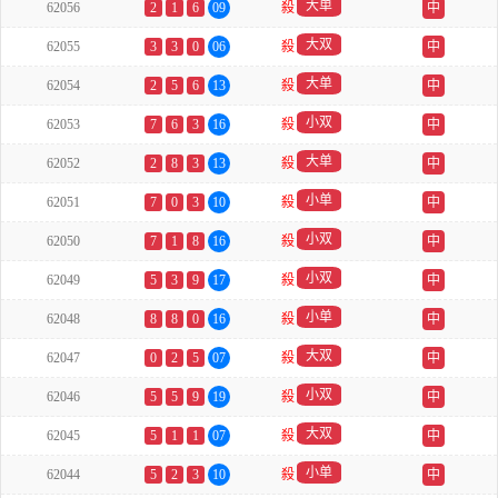
大单
62056
2
1
6
09
殺
中
大双
62055
3
3
0
06
殺
中
大单
62054
2
5
6
13
殺
中
小双
62053
7
6
3
16
殺
中
大单
62052
2
8
3
13
殺
中
小单
62051
7
0
3
10
殺
中
小双
62050
7
1
8
16
殺
中
小双
62049
5
3
9
17
殺
中
小单
62048
8
8
0
16
殺
中
大双
62047
0
2
5
07
殺
中
小双
62046
5
5
9
19
殺
中
大双
62045
5
1
1
07
殺
中
小单
62044
5
2
3
10
殺
中