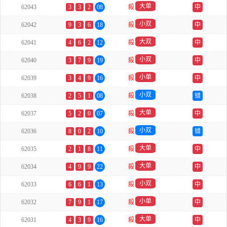
大单
62043
3
3
2
08
殺
中
小双
62042
9
3
6
18
殺
中
大双
62041
4
6
2
12
殺
中
小双
62040
3
7
9
19
殺
中
小单
62039
3
4
9
16
殺
中
小双
62038
2
5
1
08
殺
错
大单
62037
5
2
0
07
殺
中
小双
62036
8
0
2
10
殺
错
大单
62035
2
1
8
11
殺
中
大单
62034
4
9
9
22
殺
中
小双
62033
6
6
1
13
殺
中
小单
62032
7
9
1
17
殺
中
大单
62031
4
3
9
16
殺
中