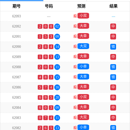
期号
号码
预测
结果
小双
62093
---
殺
---
大单
62092
2
0
0
02
殺
中
大单
62091
1
5
3
09
殺
中
大双
62090
2
8
4
14
殺
错
大单
62089
1
9
3
13
殺
中
小单
62088
2
0
9
11
殺
错
大单
62087
4
8
3
15
殺
错
大单
62086
5
7
4
16
殺
中
小双
62085
6
9
5
20
殺
中
大单
62084
6
0
3
09
殺
中
大双
62083
0
7
4
11
殺
中
小单
62082
2
6
5
13
殺
错