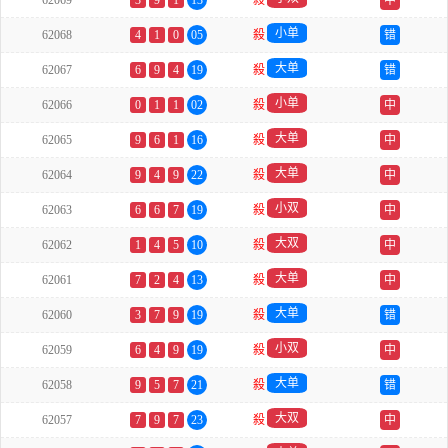
62069
3
9
1
13
殺
中
小单
62068
4
1
0
05
殺
错
大单
62067
6
9
4
19
殺
错
小单
62066
0
1
1
02
殺
中
大单
62065
9
6
1
16
殺
中
大单
62064
9
4
9
22
殺
中
小双
62063
6
6
7
19
殺
中
大双
62062
1
4
5
10
殺
中
大单
62061
7
2
4
13
殺
中
大单
62060
3
7
9
19
殺
错
小双
62059
6
4
9
19
殺
中
大单
62058
9
5
7
21
殺
错
大双
62057
7
9
7
23
殺
中