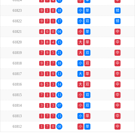
61824
1
7
4
12
小
单
中
61823
9
1
8
18
小
单
错
61822
9
7
1
17
小
双
错
61821
4
0
0
04
小
单
中
61820
3
8
4
15
大
单
中
61819
7
9
5
21
大
双
中
61818
9
2
7
18
小
双
中
61817
3
1
9
13
大
单
中
61816
6
5
3
14
大
双
中
61815
7
1
5
13
小
双
中
61814
3
1
3
07
小
双
中
61813
1
7
7
15
小
单
中
61812
1
7
0
08
小
单
中