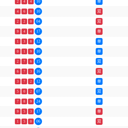
10
单
2
4
4
10
双
4
6
0
04
双
2
2
0
17
单
9
4
4
12
单
1
3
8
10
单
0
1
9
15
双
2
7
6
16
双
6
7
3
12
单
3
7
2
07
双
5
0
2
24
单
7
8
9
17
单
9
5
3
06
双
1
5
0