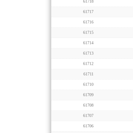
61718
61717
61716
61715
61714
61713
61712
61711
61710
61709
61708
61707
61706