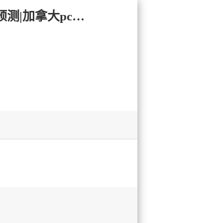
加拿大西28预测 易记网址:28yc.com 加拿大28-加拿大2.8预测|加拿大pc28在线预测官网_极致火热优质的免费预测