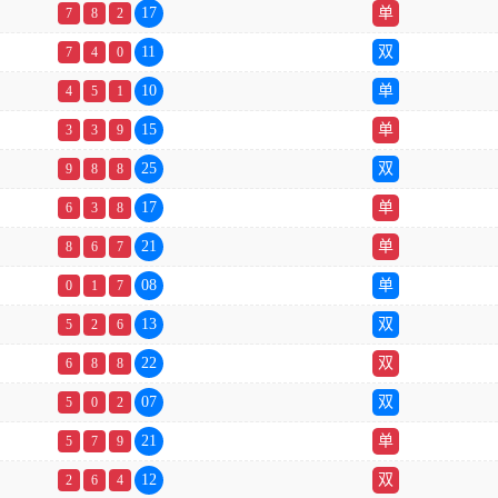
17
单
7
8
2
11
双
7
4
0
10
单
4
5
1
15
单
3
3
9
25
双
9
8
8
17
单
6
3
8
21
单
8
6
7
08
单
0
1
7
13
双
5
2
6
22
双
6
8
8
07
双
5
0
2
21
单
5
7
9
12
双
2
6
4