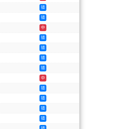
错
错
中
错
错
错
错
中
错
错
错
错
错