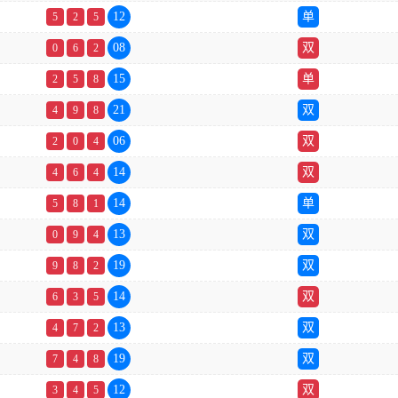
12
单
5
2
5
08
双
0
6
2
15
单
2
5
8
21
双
4
9
8
06
双
2
0
4
14
双
4
6
4
14
单
5
8
1
13
双
0
9
4
19
双
9
8
2
14
双
6
3
5
13
双
4
7
2
19
双
7
4
8
12
双
3
4
5