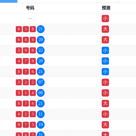
号码
预测
---
小
单
21
大
8
5
8
20
大
6
8
6
22
小
5
9
8
20
小
4
7
9
21
小
8
7
6
07
小
3
2
2
08
小
3
1
4
21
大
8
7
6
11
小
4
2
5
19
大
9
7
3
21
大
6
8
7