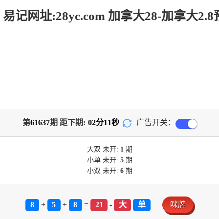
第
61637
期 距下期:
02
分
11
秒
广告开关：
大双
未开:
1
期
小单
未开:
5
期
小双
未开:
6
期
8
+
5
+
8
=
21
-
大
单
咪牌