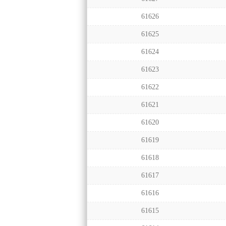
61626
61625
61624
61623
61622
61621
61620
61619
61618
61617
61616
61615