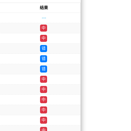
结果
---
中
中
错
错
错
中
中
中
中
中
中