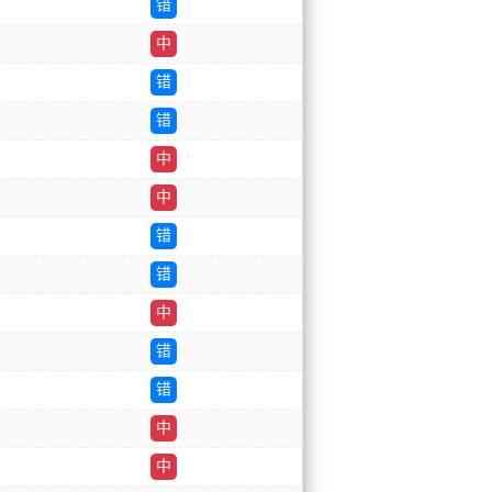
错
中
错
错
中
中
错
错
中
错
错
中
中