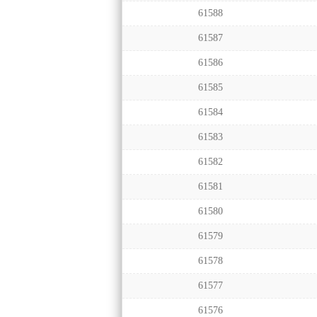
61588
61587
61586
61585
61584
61583
61582
61581
61580
61579
61578
61577
61576