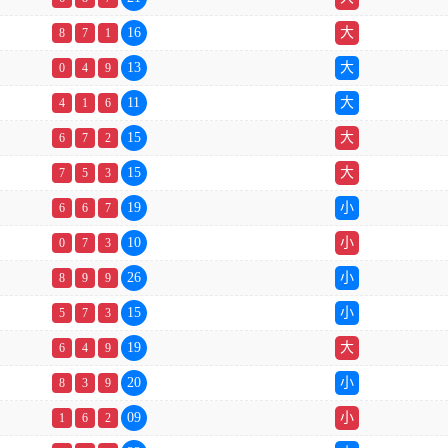
16
大
8
7
1
13
大
0
4
9
11
大
4
1
6
15
大
6
7
2
15
大
7
5
3
19
小
6
6
7
10
小
0
7
3
26
小
8
9
9
15
小
5
7
3
19
大
6
4
9
20
小
8
3
9
09
小
1
6
2