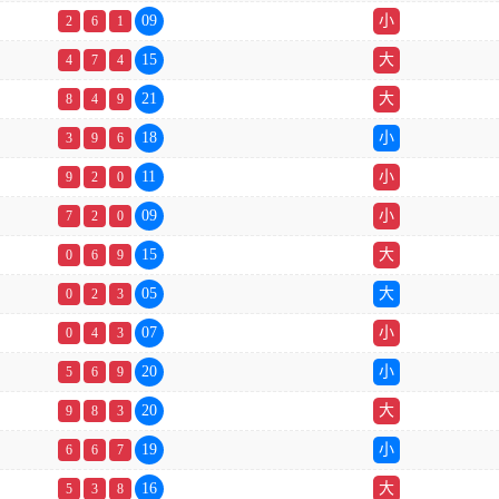
09
小
2
6
1
15
大
4
7
4
21
大
8
4
9
18
小
3
9
6
11
小
9
2
0
09
小
7
2
0
15
大
0
6
9
05
大
0
2
3
07
小
0
4
3
20
小
5
6
9
20
大
9
8
3
19
小
6
6
7
16
大
5
3
8