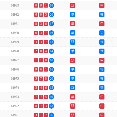
61983
0
9
1
10
双
中
61982
6
9
5
20
单
错
61981
8
3
6
17
单
中
61980
6
3
7
16
单
错
61979
3
3
7
13
双
错
61978
2
8
4
14
单
错
61977
1
1
8
10
双
中
61976
9
6
1
16
单
错
61975
5
7
8
20
单
错
61974
5
4
6
15
双
错
61973
7
7
5
19
单
中
61972
8
7
3
18
双
中
61971
3
1
2
06
双
中