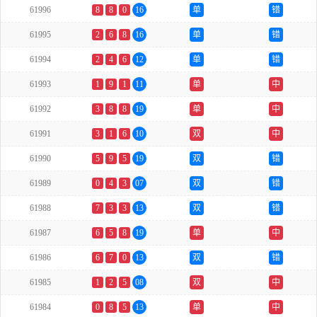
61996
8
8
0
16
单
错
61995
2
6
8
16
单
错
61994
2
4
6
12
单
错
61993
1
9
1
11
单
中
61992
3
8
8
19
单
中
61991
3
1
6
10
双
中
61990
5
9
5
19
双
错
61989
0
4
3
07
双
错
61988
7
3
3
13
双
错
61987
6
5
8
19
单
中
61986
6
7
0
13
双
错
61985
1
2
5
08
双
中
61984
0
8
5
13
单
中