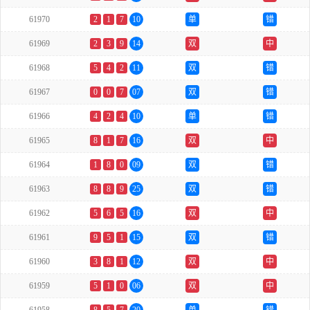
61970
2
1
7
10
单
错
61969
2
3
9
14
双
中
61968
5
4
2
11
双
错
61967
0
0
7
07
双
错
61966
4
2
4
10
单
错
61965
8
1
7
16
双
中
61964
1
8
0
09
双
错
61963
8
8
9
25
双
错
61962
5
6
5
16
双
中
61961
9
5
1
15
双
错
61960
3
8
1
12
双
中
61959
5
1
0
06
双
中