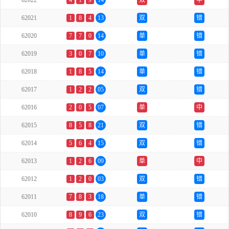
62022
4
1
9
14
双
中
62021
1
8
4
13
双
错
62020
7
7
0
14
单
错
62019
3
0
7
10
单
错
62018
1
8
5
14
单
错
62017
1
2
2
05
双
错
62016
2
0
5
07
单
中
62015
8
5
8
21
双
错
62014
5
6
4
15
双
错
62013
1
2
6
09
单
中
62012
1
2
0
03
双
错
62011
7
8
3
18
单
错
62010
8
9
6
23
双
错