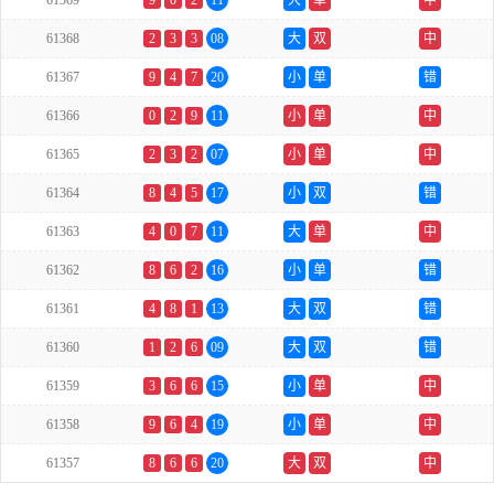
61369
9
0
2
11
大
单
中
61368
2
3
3
08
大
双
中
61367
9
4
7
20
小
单
错
61366
0
2
9
11
小
单
中
61365
2
3
2
07
小
单
中
61364
8
4
5
17
小
双
错
61363
4
0
7
11
大
单
中
61362
8
6
2
16
小
单
错
61361
4
8
1
13
大
双
错
61360
1
2
6
09
大
双
错
61359
3
6
6
15
小
单
中
61358
9
6
4
19
小
单
中
61357
8
6
6
20
大
双
中