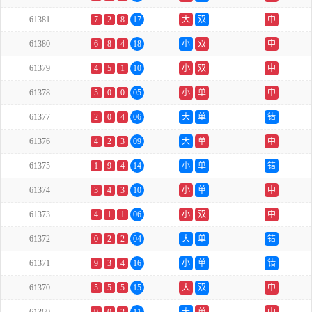
61381
7
2
8
17
大
双
中
61380
6
8
4
18
小
双
中
61379
4
5
1
10
小
双
中
61378
5
0
0
05
小
单
中
61377
2
0
4
06
大
单
错
61376
4
2
3
09
大
单
中
61375
1
9
4
14
小
单
错
61374
3
4
3
10
小
单
中
61373
4
1
1
06
小
双
中
61372
0
2
2
04
大
单
错
61371
9
3
4
16
小
单
错
61370
5
5
5
15
大
双
中