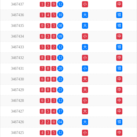
3467437
1
2
9
12
小
中
3467436
1
4
5
10
大
错
3467435
0
5
3
08
大
错
3467434
6
3
0
09
小
中
3467433
5
5
2
12
大
错
3467432
8
1
3
12
小
中
3467431
7
8
5
20
小
错
3467430
6
8
8
22
大
中
3467429
8
8
6
22
大
中
3467428
6
3
3
12
小
中
3467427
8
5
4
17
大
中
3467426
2
2
0
04
大
错
3467425
4
3
5
12
小
中