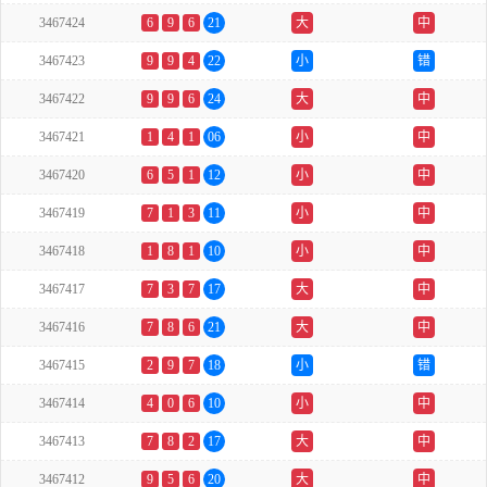
3467424
6
9
6
21
大
中
3467423
9
9
4
22
小
错
3467422
9
9
6
24
大
中
3467421
1
4
1
06
小
中
3467420
6
5
1
12
小
中
3467419
7
1
3
11
小
中
3467418
1
8
1
10
小
中
3467417
7
3
7
17
大
中
3467416
7
8
6
21
大
中
3467415
2
9
7
18
小
错
3467414
4
0
6
10
小
中
3467413
7
8
2
17
大
中
3467412
9
5
6
20
大
中