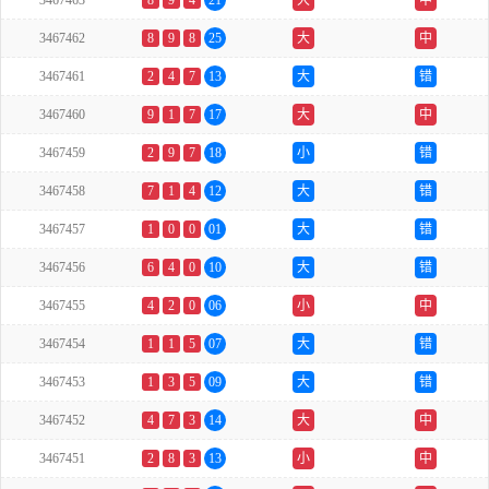
3467463
8
9
4
21
大
中
3467462
8
9
8
25
大
中
3467461
2
4
7
13
大
错
3467460
9
1
7
17
大
中
3467459
2
9
7
18
小
错
3467458
7
1
4
12
大
错
3467457
1
0
0
01
大
错
3467456
6
4
0
10
大
错
3467455
4
2
0
06
小
中
3467454
1
1
5
07
大
错
3467453
1
3
5
09
大
错
3467452
4
7
3
14
大
中
3467451
2
8
3
13
小
中