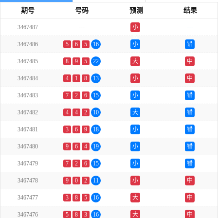
期号
号码
预测
结果
3467487
---
小
---
双
3467486
5
6
5
16
小
错
3467485
8
9
5
22
大
中
3467484
4
1
8
13
小
中
3467483
7
2
6
15
小
错
3467482
4
4
2
10
大
错
3467481
3
6
9
18
小
错
3467480
9
6
4
19
小
错
3467479
7
2
6
15
小
错
3467478
9
0
2
11
小
中
3467477
3
8
5
16
大
中
3467476
5
8
3
16
大
中