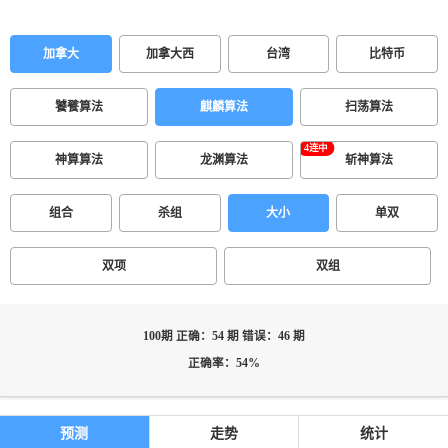
加拿大
加拿大西
台湾
比特币
饕餮算法
麒麟算法
扫荡算法
神算算法
龙渊算法
斩神算法
组合
杀组
大小
单双
双项
双组
100期 正确：54 期 错误：46 期
正确率：54%
预测
走势
统计