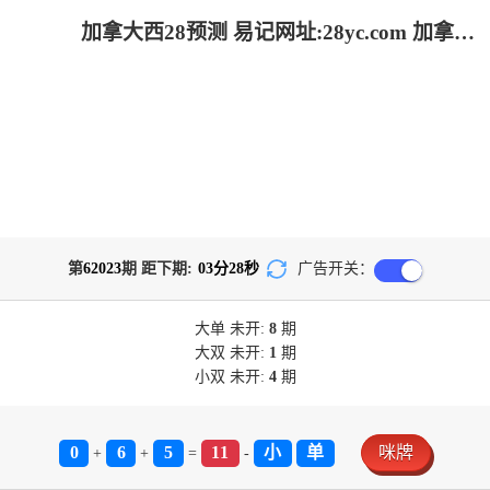
加拿大西28预测 易记网址:28yc.com 加拿大28-加拿大2.8预测|加拿大pc28在线预测官网_极致火热优质的免费预测
第
62023
期 距下期:
03
分
28
秒
广告开关：
大单
未开:
8
期
大双
未开:
1
期
小双
未开:
4
期
0
6
5
11
小
单
咪牌
+
+
=
-