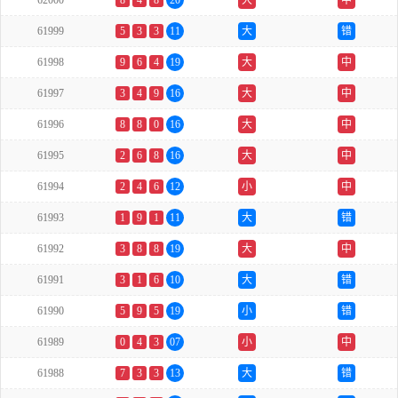
62000
8
4
8
20
大
中
61999
5
3
3
11
大
错
61998
9
6
4
19
大
中
61997
3
4
9
16
大
中
61996
8
8
0
16
大
中
61995
2
6
8
16
大
中
61994
2
4
6
12
小
中
61993
1
9
1
11
大
错
61992
3
8
8
19
大
中
61991
3
1
6
10
大
错
61990
5
9
5
19
小
错
61989
0
4
3
07
小
中
61988
7
3
3
13
大
错