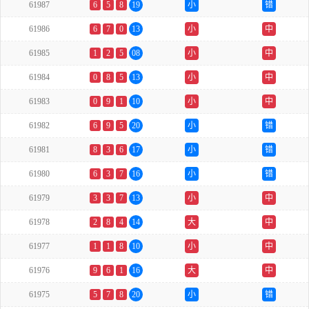
61987
6
5
8
19
小
错
61986
6
7
0
13
小
中
61985
1
2
5
08
小
中
61984
0
8
5
13
小
中
61983
0
9
1
10
小
中
61982
6
9
5
20
小
错
61981
8
3
6
17
小
错
61980
6
3
7
16
小
错
61979
3
3
7
13
小
中
61978
2
8
4
14
大
中
61977
1
1
8
10
小
中
61976
9
6
1
16
大
中
61975
5
7
8
20
小
错