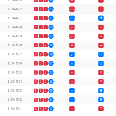
115044573
8
3
7
18
大
中
115044572
7
1
5
13
小
中
115044571
1
8
8
17
小
错
115044570
1
3
5
09
小
中
115044569
0
3
0
03
小
中
115044568
4
7
9
20
大
中
115044567
6
9
4
19
小
错
115044566
3
0
4
07
大
错
115044565
3
3
9
15
大
中
115044564
6
6
6
18
大
中
115044563
8
1
0
09
大
错
115044562
9
7
5
21
小
错
115044561
8
1
3
12
小
中