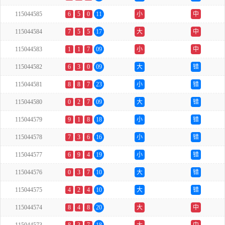
115044585
6
5
0
11
小
中
115044584
7
5
5
17
大
中
115044583
1
1
7
09
小
中
115044582
6
3
0
09
大
错
115044581
8
8
7
23
小
错
115044580
0
2
7
09
大
错
115044579
9
1
8
18
小
错
115044578
7
3
6
16
小
错
115044577
6
9
4
19
小
错
115044576
0
3
7
10
大
错
115044575
4
2
4
10
大
错
115044574
8
4
8
20
大
中