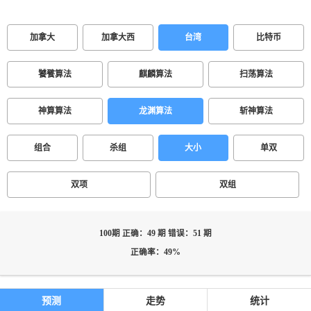
加拿大
加拿大西
台湾
比特币
饕餮算法
麒麟算法
扫荡算法
神算算法
龙渊算法
斩神算法
组合
杀组
大小
单双
双项
双组
100期 正确：49 期 错误：51 期
正确率：49%
预测
走势
统计