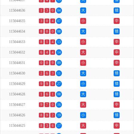
115044637
2
4
7
13
大
错
115044636
1
3
0
04
大
错
115044635
3
0
4
07
小
中
115044634
8
0
0
08
大
错
115044633
8
1
4
13
小
中
115044632
6
4
4
14
大
中
115044631
0
0
9
09
小
中
115044630
2
6
3
11
大
错
115044629
9
9
9
27
小
错
115044628
1
6
1
08
大
错
115044627
9
7
0
16
大
中
115044626
8
9
2
19
小
错
115044625
8
3
6
17
大
中