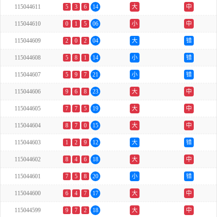
115044611
5
3
6
14
大
中
115044610
0
1
5
06
小
中
115044609
2
0
2
04
大
错
115044608
5
8
1
14
小
错
115044607
5
9
7
21
小
错
115044606
9
6
8
23
大
中
115044605
7
7
5
19
大
中
115044604
8
7
0
15
大
中
115044603
1
2
9
12
大
错
115044602
8
4
6
18
大
中
115044601
7
5
8
20
小
错
115044600
6
4
7
17
大
中
115044599
9
7
2
18
大
中