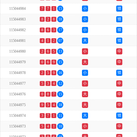
115044984
7
7
1
15
小
错
115044983
8
2
8
18
小
错
115044982
8
6
3
17
小
错
115044981
4
1
2
07
大
错
115044980
2
6
5
13
小
中
115044979
0
6
9
15
大
中
115044978
2
5
9
16
小
错
115044977
5
3
4
12
小
中
115044976
0
8
7
15
大
中
115044975
9
5
4
18
大
中
115044974
3
7
1
11
大
错
115044973
5
4
1
10
小
中