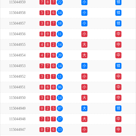
115044959
7
8
7
22
小
错
115044958
5
3
6
14
小
错
115044957
3
8
7
18
小
错
115044956
0
9
2
11
小
中
115044955
4
8
2
14
大
中
115044954
4
7
9
20
大
中
115044953
7
7
0
14
小
错
115044952
3
1
7
11
小
中
115044951
0
6
0
06
小
中
115044950
3
6
5
14
大
中
115044949
0
2
5
07
大
错
115044948
7
3
7
17
大
中
115044947
0
7
6
13
小
中