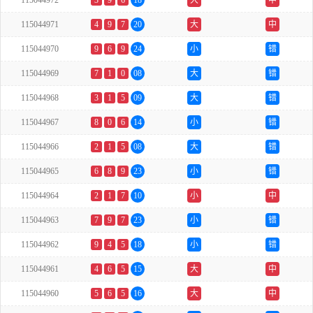
115044972
3
9
6
18
大
中
115044971
4
9
7
20
大
中
115044970
9
6
9
24
小
错
115044969
7
1
0
08
大
错
115044968
3
1
5
09
大
错
115044967
8
0
6
14
小
错
115044966
2
1
5
08
大
错
115044965
6
8
9
23
小
错
115044964
2
1
7
10
小
中
115044963
7
9
7
23
小
错
115044962
9
4
5
18
小
错
115044961
4
6
5
15
大
中
115044960
5
6
5
16
大
中