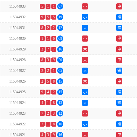
115044933
5
1
1
07
小
中
115044932
9
5
5
19
小
错
115044931
8
2
2
12
大
错
115044930
1
1
6
08
小
中
115044929
2
7
7
16
大
中
115044928
8
3
9
20
大
中
115044927
2
2
1
05
大
错
115044926
2
5
8
15
大
中
115044925
9
4
2
15
小
错
115044924
4
1
8
13
大
错
115044923
7
2
3
12
小
中
115044922
7
1
8
16
小
错
115044921
4
3
9
16
大
中