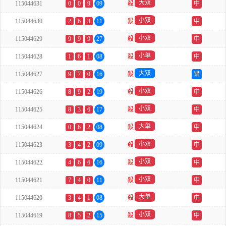
大双
115044631
0
0
9
09
殺
中
小双
115044630
2
6
3
11
殺
中
小双
115044629
9
9
9
27
殺
中
小单
115044628
1
6
1
08
殺
中
大双
115044627
9
7
0
16
殺
错
小双
115044626
8
9
2
19
殺
中
小双
115044625
8
3
6
17
殺
中
大单
115044624
0
6
2
08
殺
中
小双
115044623
3
4
2
09
殺
中
小双
115044622
4
6
6
16
殺
中
小双
115044621
7
4
0
11
殺
中
大单
115044620
3
4
1
08
殺
中
小双
115044619
8
5
2
15
殺
中