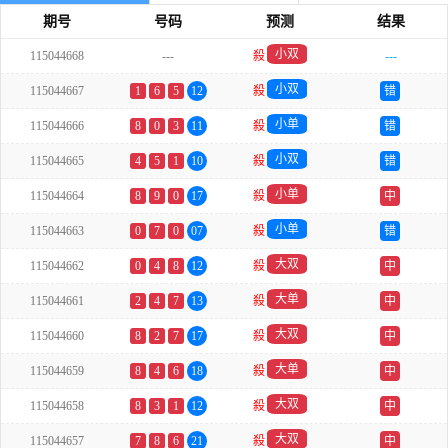
期号
号码
预测
结果
小双
115044668
---
殺
---
小双
115044667
1
6
5
12
殺
错
小单
115044666
8
0
3
11
殺
错
小双
115044665
4
5
1
10
殺
错
小单
115044664
8
9
0
17
殺
中
小单
115044663
0
7
0
07
殺
错
大双
115044662
0
4
8
12
殺
中
大单
115044661
2
4
7
13
殺
中
大双
115044660
8
2
7
17
殺
中
大单
115044659
8
4
6
18
殺
中
大双
115044658
8
3
1
12
殺
中
大双
115044657
7
8
6
21
殺
中