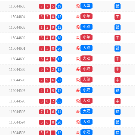
大单
115044605
7
7
5
19
殺
错
小单
115044604
8
7
0
15
殺
中
小双
115044603
1
2
9
12
殺
错
小单
115044602
8
4
6
18
殺
中
大双
115044601
7
5
8
20
殺
错
大双
115044600
6
4
7
17
殺
中
小双
115044599
9
7
2
18
殺
中
大单
115044598
7
9
6
22
殺
中
小双
115044597
2
1
9
12
殺
错
大双
115044596
3
0
2
05
殺
中
大双
115044595
7
1
6
14
殺
错
大双
115044594
6
6
8
20
殺
错
小双
115044593
5
6
1
12
殺
错