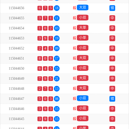
大双
115044656
6
7
5
18
殺
错
小双
115044655
3
7
1
11
殺
中
大单
115044654
1
0
2
03
殺
中
小单
115044653
3
9
7
19
殺
中
小双
115044652
2
4
3
09
殺
中
大双
115044651
8
0
9
17
殺
中
小双
115044650
6
4
5
15
殺
中
大双
115044649
7
9
5
21
殺
中
大双
115044648
2
7
4
13
殺
中
小双
115044647
5
0
3
08
殺
错
小双
115044646
3
9
3
15
殺
中
小双
115044645
3
9
3
15
殺
中
小单