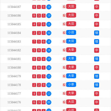
大双
115044187
9
1
9
19
殺
中
大双
115044186
9
5
5
19
殺
中
大双
115044185
4
7
0
11
殺
中
小双
115044184
2
3
5
10
殺
错
大双
115044183
7
5
6
18
殺
错
大单
115044182
5
9
4
18
殺
中
大单
115044181
9
6
4
19
殺
错
大单
115044180
4
9
1
14
殺
中
大单
115044179
8
2
5
15
殺
错
小单
115044178
2
2
9
13
殺
错
大单
115044177
4
1
8
13
殺
中
大双
115044176
6
3
0
09
殺
中
小双