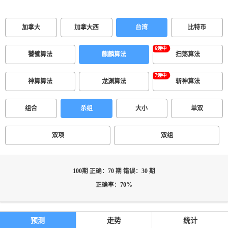
加拿大
加拿大西
台湾
比特币
饕餮算法
麒麟算法
扫荡算法
神算算法
龙渊算法
斩神算法
组合
杀组
大小
单双
双项
双组
100期 正确：70 期 错误：30 期
正确率：70%
预测
走势
统计