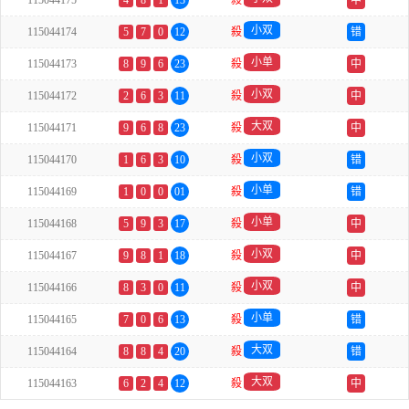
115044175
4
8
1
13
殺
中
小双
115044174
5
7
0
12
殺
错
小单
115044173
8
9
6
23
殺
中
小双
115044172
2
6
3
11
殺
中
大双
115044171
9
6
8
23
殺
中
小双
115044170
1
6
3
10
殺
错
小单
115044169
1
0
0
01
殺
错
小单
115044168
5
9
3
17
殺
中
小双
115044167
9
8
1
18
殺
中
小双
115044166
8
3
0
11
殺
中
小单
115044165
7
0
6
13
殺
错
大双
115044164
8
8
4
20
殺
错
大双
115044163
6
2
4
12
殺
中