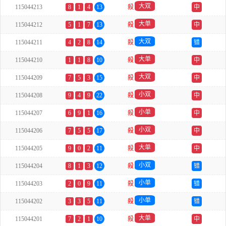
大双
115044213
8
1
4
13
殺
中
大单
115044212
5
1
7
13
殺
中
大双
115044211
4
2
8
14
殺
错
大单
115044210
1
1
8
10
殺
中
大双
115044209
7
5
3
15
殺
中
小双
115044208
9
4
9
22
殺
中
小单
115044207
6
9
1
16
殺
中
小双
115044206
7
5
5
17
殺
中
大单
115044205
9
0
2
11
殺
中
小双
115044204
8
1
3
12
殺
错
小单
115044203
2
0
9
11
殺
错
小单
115044202
3
3
5
11
殺
错
大单
115044201
7
2
1
10
殺
中