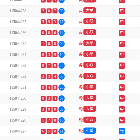
115044239
6
1
5
12
殺
中
大单
115044238
2
0
7
09
殺
中
小双
115044237
5
9
3
17
殺
中
小双
115044236
0
8
6
14
殺
中
大单
115044235
1
0
8
09
殺
中
小单
115044234
0
3
9
12
殺
中
小双
115044233
9
7
9
25
殺
中
大双
115044232
2
3
4
09
殺
中
小单
115044231
8
4
8
20
殺
中
大单
115044230
0
3
4
07
殺
中
大单
115044229
3
0
0
03
殺
中
小双
115044228
1
7
8
16
殺
中
小单
115044227
6
5
0
11
殺
错