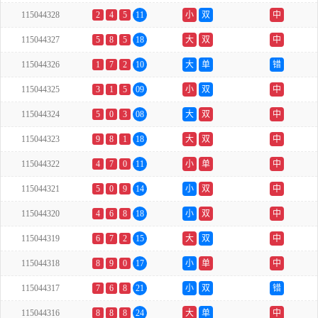
115044328
2
4
5
11
小
双
中
115044327
5
8
5
18
大
双
中
115044326
1
7
2
10
大
单
错
115044325
3
1
5
09
小
双
中
115044324
5
0
3
08
大
双
中
115044323
9
8
1
18
大
双
中
115044322
4
7
0
11
小
单
中
115044321
5
0
9
14
小
双
中
115044320
4
6
8
18
小
双
中
115044319
6
7
2
15
大
双
中
115044318
8
9
0
17
小
单
中
115044317
7
6
8
21
小
双
错
115044316
8
8
8
24
大
单
中