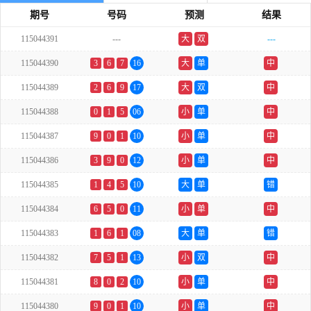
期号
号码
预测
结果
115044391
---
大
双
---
115044390
3
6
7
16
大
单
中
115044389
2
6
9
17
大
双
中
115044388
0
1
5
06
小
单
中
115044387
9
0
1
10
小
单
中
115044386
3
9
0
12
小
单
中
115044385
1
4
5
10
大
单
错
115044384
6
5
0
11
小
单
中
115044383
1
6
1
08
大
单
错
115044382
7
5
1
13
小
双
中
115044381
8
0
2
10
小
单
中
115044380
9
0
1
10
小
单
中