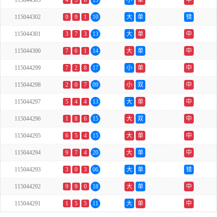
115044303
4
5
6
15
小
单
中
115044302
0
9
1
10
大
单
错
115044301
3
7
3
13
大
单
中
115044300
7
6
1
14
大
单
中
115044299
7
2
8
17
小
单
中
115044298
2
0
7
09
小
双
中
115044297
5
4
4
13
大
单
中
115044296
1
8
6
15
大
双
中
115044295
6
5
4
15
大
单
中
115044294
9
7
4
20
大
单
中
115044293
3
0
3
06
大
单
错
115044292
9
9
0
18
大
单
中
115044291
1
5
5
11
大
单
中