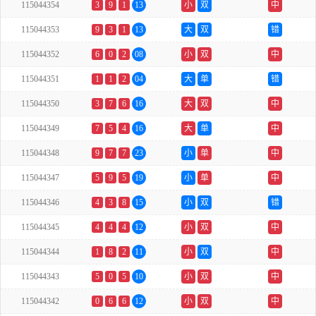
115044354
3
9
1
13
小
双
中
115044353
9
3
1
13
大
双
错
115044352
6
0
2
08
小
双
中
115044351
1
1
2
04
大
单
错
115044350
3
7
6
16
大
双
中
115044349
7
5
4
16
大
单
中
115044348
9
7
7
23
小
单
中
115044347
5
9
5
19
小
单
中
115044346
4
3
8
15
小
双
错
115044345
4
4
4
12
小
双
中
115044344
1
8
2
11
小
双
中
115044343
5
0
5
10
小
双
中
115044342
0
6
6
12
小
双
中