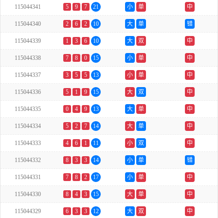
115044341
5
9
7
21
小
单
中
115044340
2
6
2
10
大
单
错
115044339
1
3
6
10
大
双
中
115044338
7
8
0
15
小
单
中
115044337
3
5
5
13
小
单
中
115044336
5
1
9
15
大
双
中
115044335
0
4
9
13
大
单
中
115044334
5
2
7
14
大
单
中
115044333
4
6
1
11
小
双
中
115044332
8
3
3
14
小
单
错
115044331
7
8
2
17
小
单
中
115044330
8
4
3
15
大
单
中
115044329
6
3
3
12
大
双
中