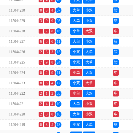
115044231
8
4
8
20
小双
大单
错
115044230
0
3
4
07
大单
小双
错
115044229
3
0
0
03
大单
小双
错
115044228
1
7
8
16
小单
大双
中
115044227
6
5
0
11
大单
小双
错
115044226
2
8
3
13
小双
大单
错
115044225
7
9
8
24
小双
大单
错
115044224
0
2
9
11
小单
大双
中
115044223
8
5
4
17
小双
大单
中
115044222
2
1
2
05
小单
大双
中
115044221
2
4
4
10
大单
小双
中
115044220
2
8
0
10
大单
小双
中
115044219
0
8
5
13
小双
大单
错