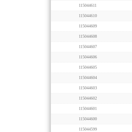
115044611
115044610
115044609
115044608
115044607
115044606
115044605
115044604
115044603
115044602
115044601
115044600
115044599