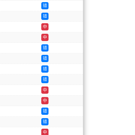
错
错
中
中
错
错
错
错
中
中
错
错
中