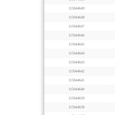
115044649
115044648
115044647
115044646
115044645
115044644
115044643
115044642
115044641
115044640
115044639
115044638