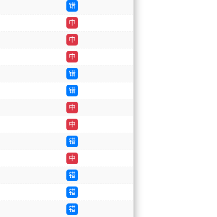
错
中
中
中
错
错
中
中
错
中
错
错
错