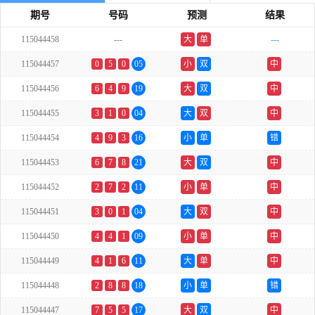
期号
号码
预测
结果
115044458
---
大
单
---
115044457
0
5
0
05
小
双
中
115044456
6
4
9
19
大
双
中
115044455
3
1
0
04
大
双
中
115044454
4
9
3
16
小
单
错
115044453
6
7
8
21
大
双
中
115044452
2
7
2
11
小
单
中
115044451
3
0
1
04
大
双
中
115044450
4
4
1
09
小
单
中
115044449
4
1
6
11
大
单
中
115044448
2
8
8
18
小
单
错
115044447
7
5
5
17
大
双
中