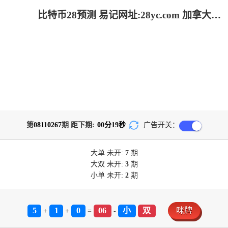
比特币28预测 易记网址:28yc.com 加拿大28-加拿大2.8预测|加拿大pc28在线预测官网_极致火热优质的免费预测
第
08110267
期 距下期:
00
分
19
秒
广告开关：
大单
未开:
7
期
大双
未开:
3
期
小单
未开:
2
期
5
1
0
06
小
双
咪牌
+
+
=
-