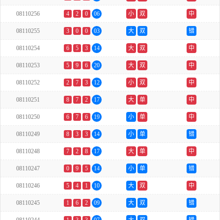
08110256
4
2
0
06
小
双
中
08110255
3
0
0
03
大
双
错
08110254
6
5
3
14
大
双
中
08110253
5
9
6
20
大
双
中
08110252
2
7
3
12
小
双
中
08110251
8
7
2
17
大
单
中
08110250
6
7
6
19
小
单
中
08110249
8
3
3
14
小
单
错
08110248
7
2
8
17
大
单
中
08110247
0
9
5
14
小
单
错
08110246
5
4
1
10
大
双
中
08110245
1
6
2
09
大
双
错