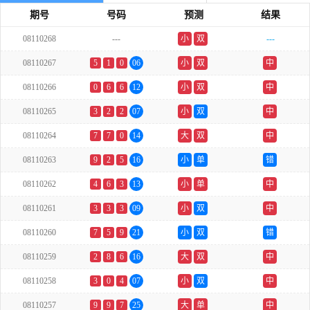
期号
号码
预测
结果
08110268
---
小
双
---
08110267
5
1
0
06
小
双
中
08110266
0
6
6
12
小
双
中
08110265
3
2
2
07
小
双
中
08110264
7
7
0
14
大
双
中
08110263
9
2
5
16
小
单
错
08110262
4
6
3
13
小
单
中
08110261
3
3
3
09
小
双
中
08110260
7
5
9
21
小
双
错
08110259
2
8
6
16
大
双
中
08110258
3
0
4
07
小
双
中
08110257
9
9
7
25
大
单
中