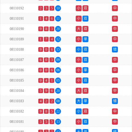
08110192
2
3
5
10
小
双
中
08110191
1
4
6
11
小
双
中
08110190
9
8
3
20
大
双
中
08110189
1
7
4
12
小
单
中
08110188
9
0
6
15
小
双
错
08110187
6
0
3
09
小
双
中
08110186
0
0
6
06
小
单
中
08110185
0
4
1
05
小
双
中
08110184
5
9
6
20
大
双
中
08110183
4
2
2
08
大
单
错
08110182
9
8
5
22
小
双
中
08110181
3
5
5
13
小
双
中