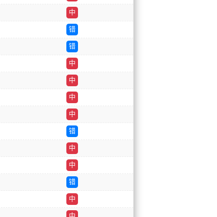
中
错
错
中
中
中
中
错
中
中
错
中
中