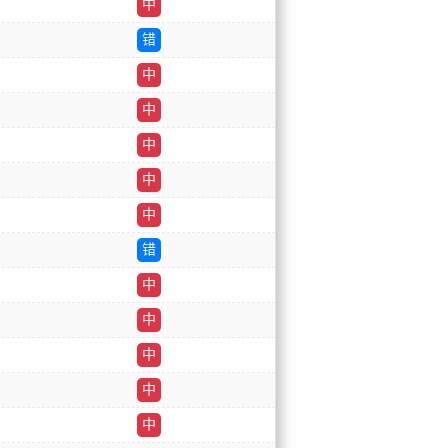
中
错
中
中
中
中
中
错
中
中
中
中
中