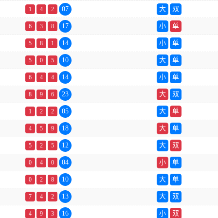
07
大
双
1
4
2
17
小
单
6
3
8
14
小
单
5
8
1
10
大
单
5
0
5
14
小
单
6
4
4
23
大
双
8
9
6
05
大
单
1
2
2
18
大
单
4
5
9
12
大
双
5
2
5
04
小
单
0
4
0
10
大
单
0
2
8
13
大
双
7
4
2
16
小
双
4
9
3