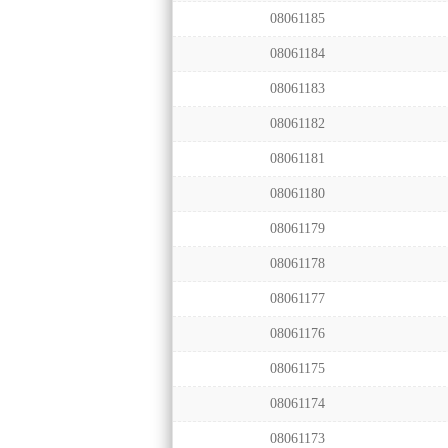
08061185
08061184
08061183
08061182
08061181
08061180
08061179
08061178
08061177
08061176
08061175
08061174
08061173