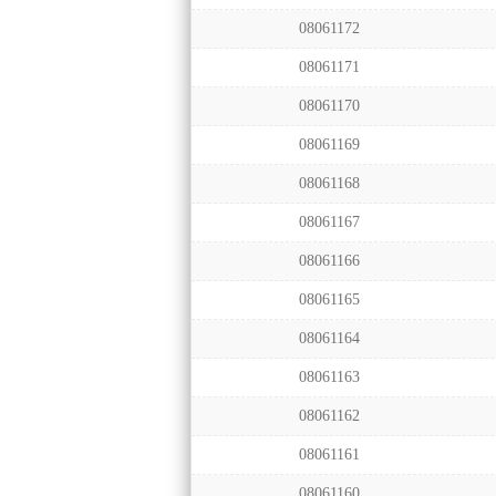
08061172
08061171
08061170
08061169
08061168
08061167
08061166
08061165
08061164
08061163
08061162
08061161
08061160