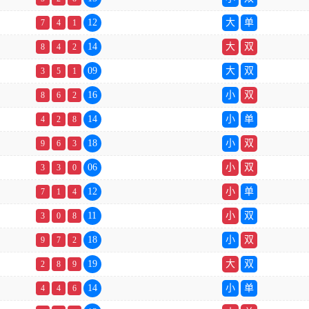
12
大
单
7
4
1
14
大
双
8
4
2
09
大
双
3
5
1
16
小
双
8
6
2
14
小
单
4
2
8
18
小
双
9
6
3
06
小
双
3
3
0
12
小
单
7
1
4
11
小
双
3
0
8
18
小
双
9
7
2
19
大
双
2
8
9
14
小
单
4
4
6