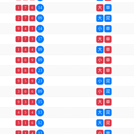
14
大
单
1
7
6
09
大
双
2
7
0
14
小
单
9
4
1
17
大
单
7
7
3
09
大
单
1
4
4
09
小
单
0
0
9
23
大
单
9
8
6
23
小
双
9
5
9
09
小
双
3
0
6
15
大
单
9
3
3
13
大
双
4
5
4
12
大
双
5
1
6
12
小
单
7
1
4