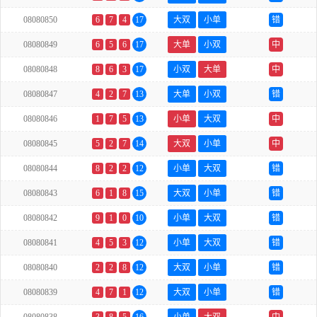
08080850
6
7
4
17
大双
小单
错
08080849
6
5
6
17
大单
小双
中
08080848
8
6
3
17
小双
大单
中
08080847
4
2
7
13
大单
小双
错
08080846
1
7
5
13
小单
大双
中
08080845
5
2
7
14
大双
小单
中
08080844
8
2
2
12
小单
大双
错
08080843
6
1
8
15
大双
小单
错
08080842
9
1
0
10
小单
大双
错
08080841
4
5
3
12
小单
大双
错
08080840
2
2
8
12
大双
小单
错
08080839
4
7
1
12
大双
小单
错