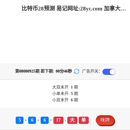
比特币28预测 易记网址:28yc.com 加拿大28-加拿大2.8预测|加拿大pc28在线预测官网_极致火热优质的免费预测
第
08080925
期 距下期:
00
分
46
秒
广告开关：
大双
未开:
1
期
小单
未开:
5
期
小双
未开:
6
期
5
6
6
17
大
单
咪牌
+
+
=
-