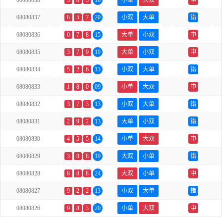
08080838
3
8
5
16
小单
大双
中
08080837
8
5
7
20
小双
大单
错
08080836
0
7
8
15
大单
小双
中
08080835
3
7
9
19
大单
小双
中
08080834
5
2
6
13
小双
大单
错
08080833
1
8
0
09
小单
大双
中
08080832
3
7
3
13
小双
大单
错
08080831
2
9
2
13
大单
小双
错
08080830
4
5
5
14
小单
大双
中
08080829
3
8
8
19
大双
小单
错
08080828
8
8
8
24
大双
小单
中
08080827
9
2
2
13
小双
大单
错
08080826
9
8
3
20
小单
大双
中