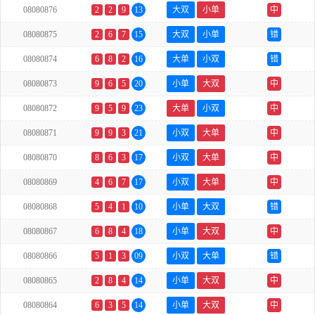
08080876
2
2
9
13
大双
小单
中
08080875
2
6
7
15
大双
小单
错
08080874
6
8
2
16
大单
小双
错
08080873
9
6
5
20
小单
大双
中
08080872
9
5
9
23
大单
小双
中
08080871
9
9
3
21
小双
大单
中
08080870
8
6
3
17
小双
大单
中
08080869
4
6
7
17
小双
大单
中
08080868
5
4
1
10
小单
大双
错
08080867
6
8
4
18
小单
大双
中
08080866
5
1
3
09
小双
大单
错
08080865
2
8
4
14
小单
大双
中
08080864
6
3
5
14
小单
大双
中