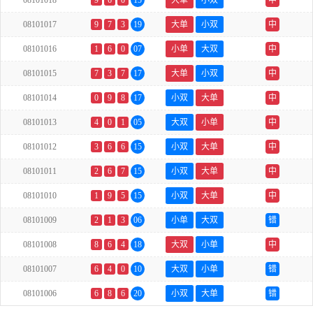
08101018
9
6
0
15
大单
小双
中
08101017
9
7
3
19
大单
小双
中
08101016
1
6
0
07
小单
大双
中
08101015
7
3
7
17
大单
小双
中
08101014
0
9
8
17
小双
大单
中
08101013
4
0
1
05
大双
小单
中
08101012
3
6
6
15
小双
大单
中
08101011
2
6
7
15
小双
大单
中
08101010
1
9
5
15
小双
大单
中
08101009
2
1
3
06
小单
大双
错
08101008
8
6
4
18
大双
小单
中
08101007
6
4
0
10
大双
小单
错
08101006
6
8
6
20
小双
大单
错