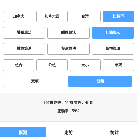
加拿大
加拿大西
台湾
比特币
饕餮算法
麒麟算法
扫荡算法
神算算法
龙渊算法
斩神算法
组合
杀组
大小
单双
双项
双组
100期 正确：59 期 错误：41 期
正确率：59%
预测
走势
统计