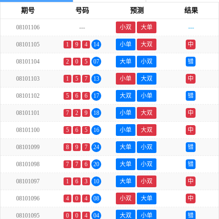
期号
号码
预测
结果
08101106
---
小双
大单
---
08101105
1
9
4
14
小单
大双
中
08101104
2
0
5
07
大单
小双
错
08101103
1
5
7
13
小单
大双
中
08101102
5
6
6
17
大双
小单
错
08101101
7
2
9
18
小单
大双
中
08101100
5
6
5
16
小单
大双
中
08101099
8
9
7
24
大单
小双
错
08101098
7
7
6
20
大单
小双
错
08101097
1
6
3
10
大单
小双
中
08101096
4
0
4
08
小双
大单
中
08101095
0
0
4
04
大双
小单
错