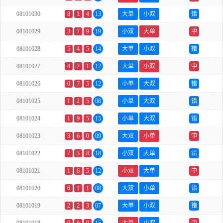
08101030
8
1
4
13
大单
小双
错
08101029
3
7
9
19
小双
大单
中
08101028
5
4
5
14
大单
小双
错
08101027
4
7
1
12
大单
小双
中
08101026
0
7
5
12
小单
大双
错
08101025
1
2
5
08
小单
大双
错
08101024
1
9
5
15
小单
大双
错
08101023
3
6
0
09
大双
小单
中
08101022
7
3
8
18
小双
大单
错
08101021
1
6
5
12
小双
大单
中
08101020
6
1
1
08
大双
小单
错
08101019
2
2
3
07
大单
小双
错