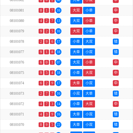
08101082
6
0
2
08
大单
小双
中
08101081
8
1
7
16
大双
小单
中
08101080
4
2
7
13
大双
小单
中
08101079
9
2
5
16
大双
小单
中
08101078
2
9
6
17
小单
大双
错
08101077
9
1
8
18
大单
小双
错
08101076
6
0
1
07
大双
小单
中
08101075
9
5
4
18
小单
大双
中
08101074
6
2
9
17
大单
小双
中
08101073
2
7
7
16
小双
大单
错
08101072
4
7
3
14
小单
大双
中
08101071
4
3
9
16
大单
小双
错
08101070
8
9
5
22
大单
小双
错