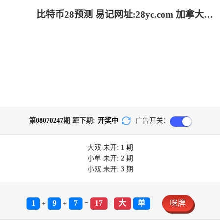
比特币28预测 易记网址:28yc.com 加拿大28-加拿大2.8预测|加拿大pc28在线预测官网_极致火热优质的免费预测
第
08070247
期 距下期:
开奖中
广告开关：
大双
未开:
1
期
小单
未开:
2
期
小双
未开:
3
期
1
9
7
17
大
单
咪牌
+
+
=
-