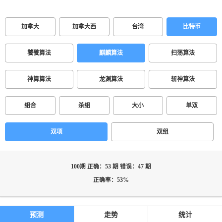
加拿大
加拿大西
台湾
比特币
饕餮算法
麒麟算法
扫荡算法
神算算法
龙渊算法
斩神算法
组合
杀组
大小
单双
双项
双组
100期 正确：53 期 错误：47 期
正确率：53%
预测
走势
统计