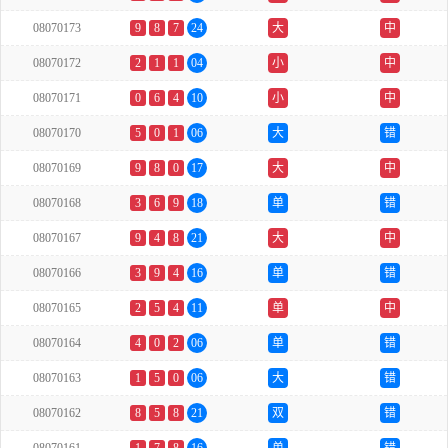
08070173
9
8
7
24
大
中
08070172
2
1
1
04
小
中
08070171
0
6
4
10
小
中
08070170
5
0
1
06
大
错
08070169
9
8
0
17
大
中
08070168
3
6
9
18
单
错
08070167
9
4
8
21
大
中
08070166
3
9
4
16
单
错
08070165
2
5
4
11
单
中
08070164
4
0
2
06
单
错
08070163
1
5
0
06
大
错
08070162
8
5
8
21
双
错