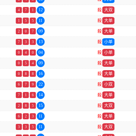
12
殺
大双
4
7
1
11
殺
大单
1
5
5
09
殺
大单
2
0
7
13
殺
小单
7
3
3
04
殺
小单
0
4
0
09
殺
大单
0
5
4
16
殺
大单
0
8
8
22
殺
小双
6
7
9
14
殺
大单
7
1
6
15
殺
大双
2
8
5
11
殺
大单
6
2
3
11
殺
大双
3
3
5