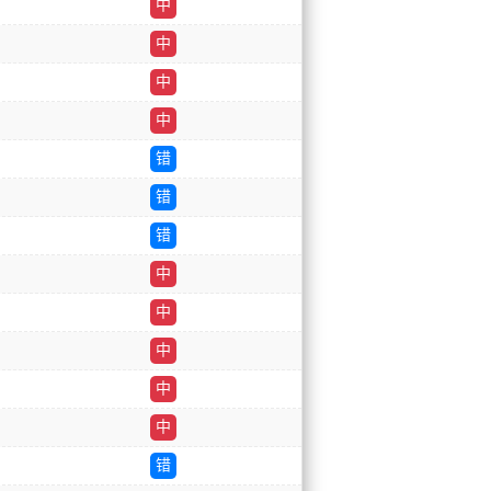
中
中
中
中
错
错
错
中
中
中
中
中
错