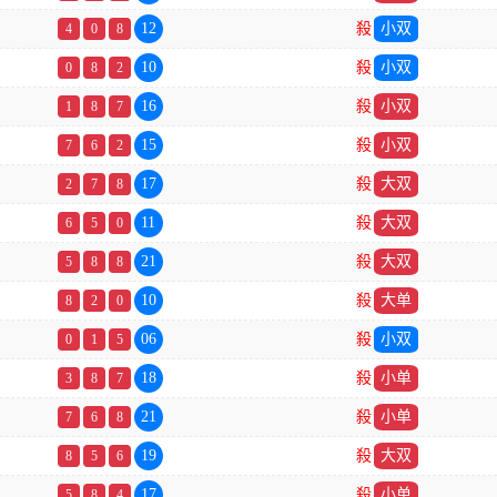
12
殺
小双
4
0
8
10
殺
小双
0
8
2
16
殺
小双
1
8
7
15
殺
小双
7
6
2
17
殺
大双
2
7
8
11
殺
大双
6
5
0
21
殺
大双
5
8
8
10
殺
大单
8
2
0
06
殺
小双
0
1
5
18
殺
小单
3
8
7
21
殺
小单
7
6
8
19
殺
大双
8
5
6
17
殺
小单
5
8
4