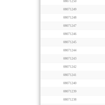
08071250
08071249
08071248
08071247
08071246
08071245
08071244
08071243
08071242
08071241
08071240
08071239
08071238