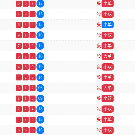
12
殺
小单
0
9
3
13
殺
小双
1
9
3
13
殺
小单
6
3
4
16
殺
小双
9
1
6
12
殺
小单
7
3
2
10
殺
大单
5
2
3
19
殺
小双
4
6
9
14
殺
小单
4
2
8
06
殺
大单
3
1
2
09
殺
小双
8
1
0
18
殺
小双
7
7
4
12
殺
小单
4
3
5
16
殺
小双
6
5
5