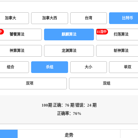
加拿大
加拿大西
台湾
比特币
饕餮算法
麒麟算法
扫荡算法
神算算法
龙渊算法
斩神算法
组合
杀组
大小
单双
双项
双组
100期 正确：76 期 错误：24 期
正确率：76%
走势