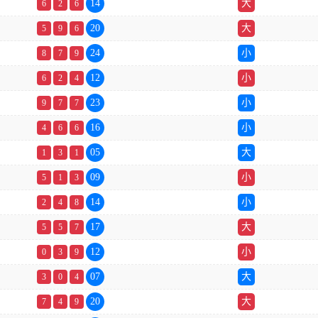
14
大
6
2
6
20
大
5
9
6
24
小
8
7
9
12
小
6
2
4
23
小
9
7
7
16
小
4
6
6
05
大
1
3
1
09
小
5
1
3
14
小
2
4
8
17
大
5
5
7
12
小
0
3
9
07
大
3
0
4
20
大
7
4
9