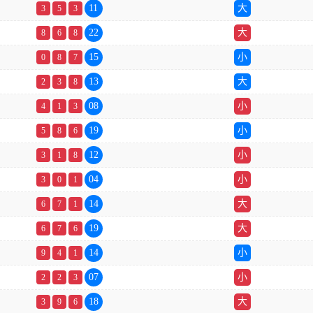
11
大
3
5
3
22
大
8
6
8
15
小
0
8
7
13
大
2
3
8
08
小
4
1
3
19
小
5
8
6
12
小
3
1
8
04
小
3
0
1
14
大
6
7
1
19
大
6
7
6
14
小
9
4
1
07
小
2
2
3
18
大
3
9
6