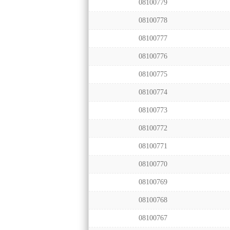
08100779
08100778
08100777
08100776
08100775
08100774
08100773
08100772
08100771
08100770
08100769
08100768
08100767