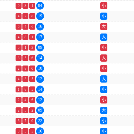
04
小
0
3
1
19
小
4
7
8
16
大
6
4
6
13
大
4
8
1
09
小
5
1
3
14
大
3
5
6
10
小
2
8
0
12
大
4
3
5
14
小
1
8
5
12
小
2
4
6
09
大
2
5
2
22
小
6
7
9
16
小
8
3
5