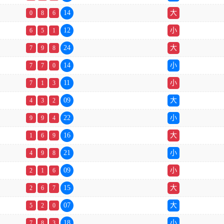
14
大
0
8
6
12
小
6
5
1
24
大
7
9
8
14
小
7
7
0
11
小
7
1
3
09
大
4
3
2
22
小
9
9
4
16
大
1
6
9
21
小
4
9
8
09
小
2
1
6
15
大
2
6
7
07
大
5
2
0
18
小
7
8
3