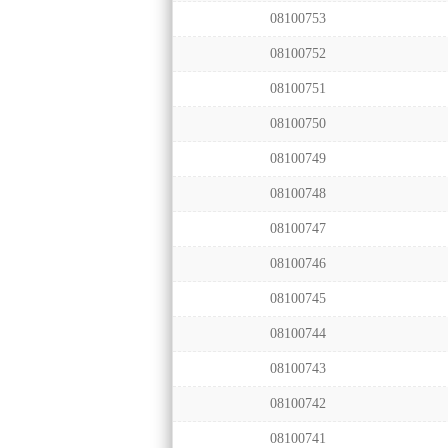
08100753
08100752
08100751
08100750
08100749
08100748
08100747
08100746
08100745
08100744
08100743
08100742
08100741