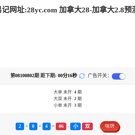
第
08100802
期 距下期:
00
分
16
秒
广告开关：
大单
未开:
4
期
大双
未开:
2
期
小单
未开:
3
期
2
+
0
+
4
=
06
-
小
双
咪牌