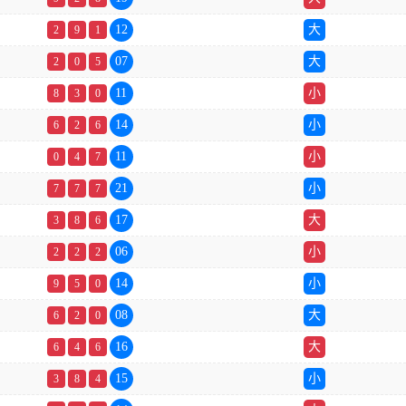
12
大
2
9
1
07
大
2
0
5
11
小
8
3
0
14
小
6
2
6
11
小
0
4
7
21
小
7
7
7
17
大
3
8
6
06
小
2
2
2
14
小
9
5
0
08
大
6
2
0
16
大
6
4
6
15
小
3
8
4