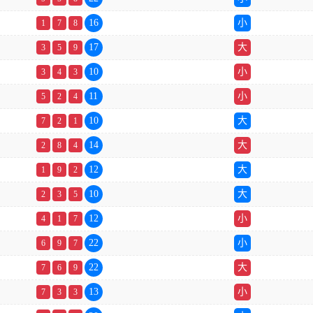
16
小
1
7
8
17
大
3
5
9
10
小
3
4
3
11
小
5
2
4
10
大
7
2
1
14
大
2
8
4
12
大
1
9
2
10
大
2
3
5
12
小
4
1
7
22
小
6
9
7
22
大
7
6
9
13
小
7
3
3