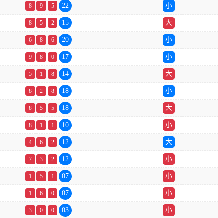
22
小
8
9
5
15
大
8
5
2
20
小
6
8
6
17
小
9
8
0
14
大
5
1
8
18
小
8
2
8
18
大
8
5
5
10
小
8
1
1
12
大
4
6
2
12
小
7
3
2
07
小
1
5
1
07
小
1
6
0
03
小
3
0
0