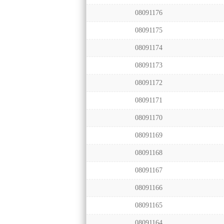
08091176
08091175
08091174
08091173
08091172
08091171
08091170
08091169
08091168
08091167
08091166
08091165
08091164