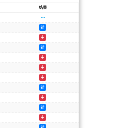
结果
---
错
中
错
中
中
中
错
中
错
中
错