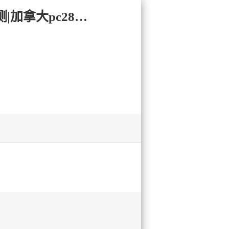
比特币28预测 易记网址:28yc.com 加拿大28-加拿大2.8预测|加拿大pc28在线预测官网_极致火热优质的免费预测