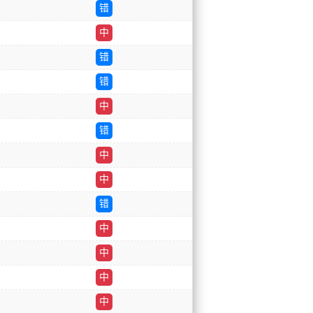
错
中
错
错
中
错
中
中
错
中
中
中
中