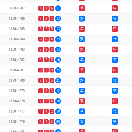
115044787
4
1
6
11
单
中
115044786
3
3
7
13
双
错
115044785
6
2
5
13
单
中
115044784
9
8
6
23
双
错
115044783
8
3
3
14
双
中
115044782
3
2
5
10
单
错
115044781
9
7
9
25
单
中
115044780
8
8
5
21
双
错
115044779
4
5
3
12
单
错
115044778
7
3
8
18
双
中
115044777
4
4
2
10
单
错
115044776
3
4
2
09
双
错