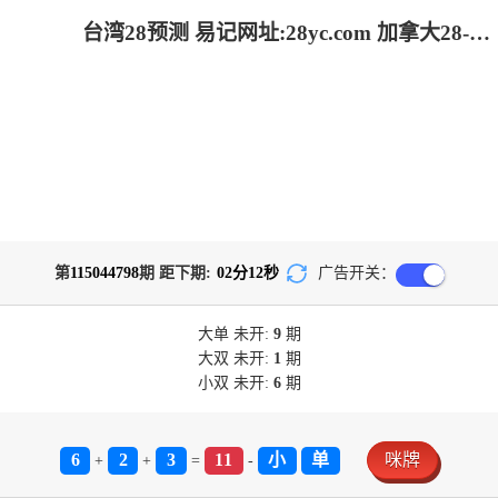
台湾28预测 易记网址:28yc.com 加拿大28-加拿大2.8预测|加拿大pc28在线预测官网_极致火热优质的免费预测
第
115044798
期 距下期:
02
分
12
秒
广告开关：
大单
未开:
9
期
大双
未开:
1
期
小双
未开:
6
期
6
2
3
11
小
单
咪牌
+
+
=
-