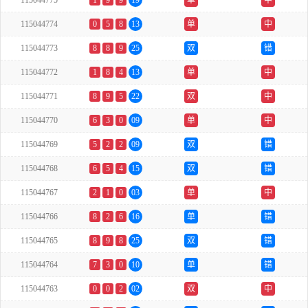
115044775
1
9
9
19
单
中
115044774
0
5
8
13
单
中
115044773
8
8
9
25
双
错
115044772
1
8
4
13
单
中
115044771
8
9
5
22
双
中
115044770
6
3
0
09
单
中
115044769
5
2
2
09
双
错
115044768
6
5
4
15
双
错
115044767
2
1
0
03
单
中
115044766
8
2
6
16
单
错
115044765
8
9
8
25
双
错
115044764
7
3
0
10
单
错
115044763
0
0
2
02
双
中