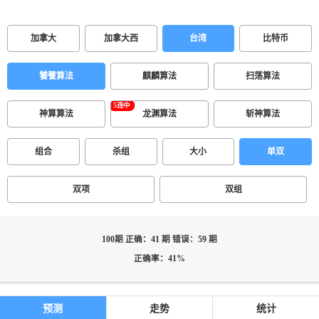
加拿大
加拿大西
台湾
比特币
饕餮算法
麒麟算法
扫荡算法
神算算法
龙渊算法
斩神算法
组合
杀组
大小
单双
双项
双组
100期 正确：41 期 错误：59 期
正确率：41%
预测
走势
统计