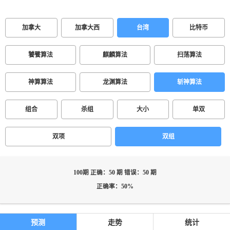
加拿大
加拿大西
台湾
比特币
饕餮算法
麒麟算法
扫荡算法
神算算法
龙渊算法
斩神算法
组合
杀组
大小
单双
双项
双组
100期 正确：50 期 错误：50 期
正确率：50%
预测
走势
统计