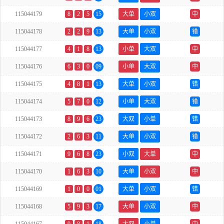
115044179
8
2
5
15
大单
小双
中
115044178
2
2
9
13
大单
小双
错
115044177
4
1
8
13
小单
大双
中
115044176
6
3
0
09
小单
大双
中
115044175
4
8
1
13
大单
小双
错
115044174
5
7
0
12
小单
大双
错
115044173
8
9
6
23
大双
小单
错
115044172
2
6
3
11
大单
小双
错
115044171
9
6
8
23
小双
大单
中
115044170
1
6
3
10
大单
小双
中
115044169
1
0
0
01
大单
小双
错
115044168
5
9
3
17
大单
小双
中