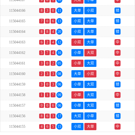
115044167
9
8
1
18
大双
小单
中
115044166
8
3
0
11
大单
小双
错
115044165
7
0
6
13
小双
大单
错
115044164
8
8
4
20
小双
大单
错
115044163
6
2
4
12
小双
大单
中
115044162
5
7
4
16
小单
大双
中
115044161
3
0
2
05
小单
大双
中
115044160
2
3
3
08
大单
小双
中
115044159
3
0
3
06
小单
大双
错
115044158
1
1
7
09
小单
大双
中
115044157
0
0
6
06
小单
大双
错
115044156
8
6
3
17
大双
小单
错
115044155
4
6
5
15
小双
大单
中