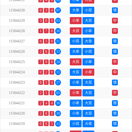
115044231
8
4
8
20
小单
大双
中
115044230
0
3
4
07
大单
小双
错
115044229
3
0
0
03
小单
大双
中
115044228
1
7
8
16
大双
小单
中
115044227
6
5
0
11
小双
大单
错
115044226
2
8
3
13
大单
小双
错
115044225
7
9
8
24
大双
小单
中
115044224
0
2
9
11
大双
小单
中
115044223
8
5
4
17
小单
大双
错
115044222
2
1
2
05
小单
大双
中
115044221
2
4
4
10
小单
大双
错
115044220
2
8
0
10
小单
大双
错
115044219
0
8
5
13
小双
大单
错