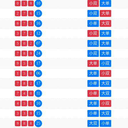
10
小双
大单
0
1
9
15
小双
大单
2
7
6
16
小单
大双
6
7
3
12
小双
大单
3
7
2
07
小双
大单
5
0
2
24
小双
大单
7
8
9
17
大单
小双
9
5
3
06
大单
小双
1
5
0
17
小单
大双
7
8
2
11
小单
大双
7
4
0
10
大单
小双
4
5
1
15
小单
大双
3
3
9
25
大双
小单
9
8
8