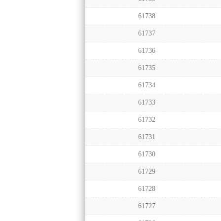
61738
61737
61736
61735
61734
61733
61732
61731
61730
61729
61728
61727