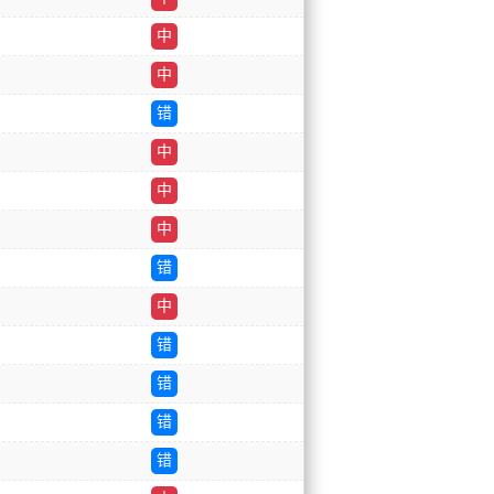
中
中
错
中
中
中
错
中
错
错
错
错