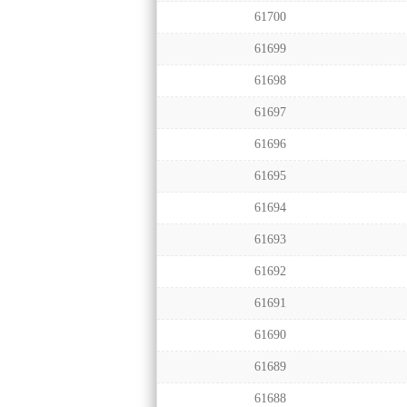
61700
61699
61698
61697
61696
61695
61694
61693
61692
61691
61690
61689
61688