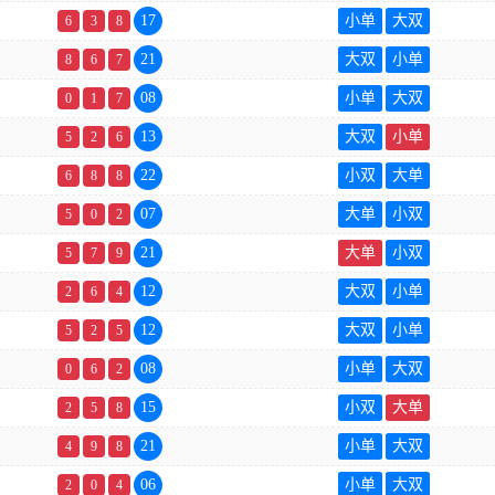
17
小单
大双
6
3
8
21
大双
小单
8
6
7
08
小单
大双
0
1
7
13
大双
小单
5
2
6
22
小双
大单
6
8
8
07
大单
小双
5
0
2
21
大单
小双
5
7
9
12
大双
小单
2
6
4
12
大双
小单
5
2
5
08
小单
大双
0
6
2
15
小双
大单
2
5
8
21
小单
大双
4
9
8
06
小单
大双
2
0
4