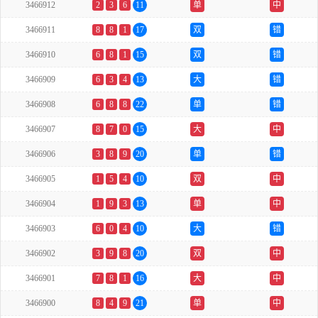
3466912
2
3
6
11
单
中
3466911
8
8
1
17
双
错
3466910
6
8
1
15
双
错
3466909
6
3
4
13
大
错
3466908
6
8
8
22
单
错
3466907
8
7
0
15
大
中
3466906
3
8
9
20
单
错
3466905
1
5
4
10
双
中
3466904
1
9
3
13
单
中
3466903
6
0
4
10
大
错
3466902
3
9
8
20
双
中
3466901
7
8
1
16
大
中
3466900
8
4
9
21
单
中