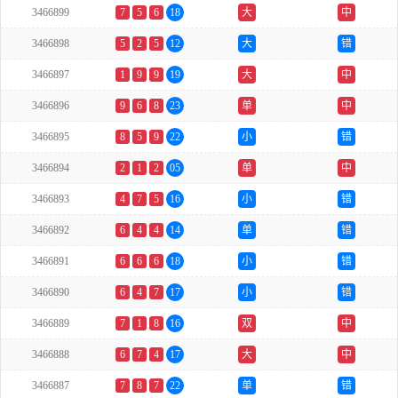
3466899
7
5
6
18
大
中
3466898
5
2
5
12
大
错
3466897
1
9
9
19
大
中
3466896
9
6
8
23
单
中
3466895
8
5
9
22
小
错
3466894
2
1
2
05
单
中
3466893
4
7
5
16
小
错
3466892
6
4
4
14
单
错
3466891
6
6
6
18
小
错
3466890
6
4
7
17
小
错
3466889
7
1
8
16
双
中
3466888
6
7
4
17
大
中
3466887
7
8
7
22
单
错