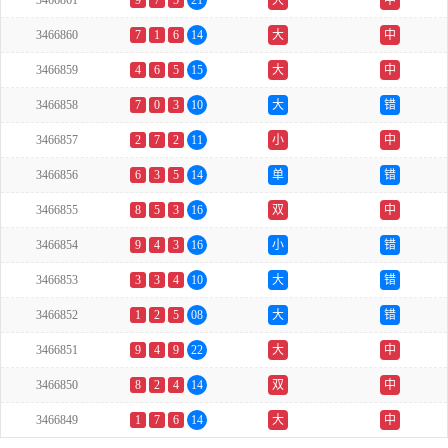
3466861
9
7
5
21
大
中
3466860
7
1
6
14
大
中
3466859
4
6
5
15
大
中
3466858
7
0
3
10
大
错
3466857
2
7
2
11
小
中
3466856
6
3
5
14
单
错
3466855
8
5
3
16
双
中
3466854
9
4
3
16
小
错
3466853
3
3
4
10
大
错
3466852
1
2
5
08
大
错
3466851
9
4
9
22
大
中
3466850
8
2
4
14
双
中
3466849
1
7
6
14
大
中