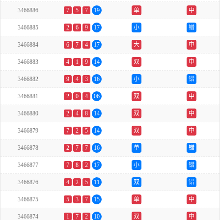
3466886
7
5
7
19
单
中
3466885
2
6
9
17
小
错
3466884
6
7
4
17
大
中
3466883
4
1
9
14
双
中
3466882
9
4
3
16
小
错
3466881
2
0
4
06
双
中
3466880
2
4
8
14
双
中
3466879
7
2
5
14
双
中
3466878
2
7
7
16
单
错
3466877
7
8
2
17
小
错
3466876
4
2
5
11
双
错
3466875
5
3
7
15
单
中
3466874
1
7
2
10
双
中