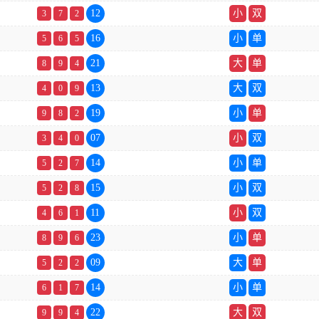
12
小
双
3
7
2
16
小
单
5
6
5
21
大
单
8
9
4
13
大
双
4
0
9
19
小
单
9
8
2
07
小
双
3
4
0
14
小
单
5
2
7
15
小
双
5
2
8
11
小
双
4
6
1
23
小
单
8
9
6
09
大
单
5
2
2
14
小
单
6
1
7
22
大
双
9
9
4