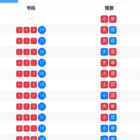
号码
预测
---
小
单
19
大
双
5
6
8
21
大
双
9
5
7
10
大
双
2
3
5
17
大
单
6
9
2
08
小
双
7
1
0
10
小
双
0
2
8
14
小
双
4
4
6
21
大
单
5
7
9
11
小
双
0
6
5
18
小
单
8
9
1
20
小
单
3
8
9