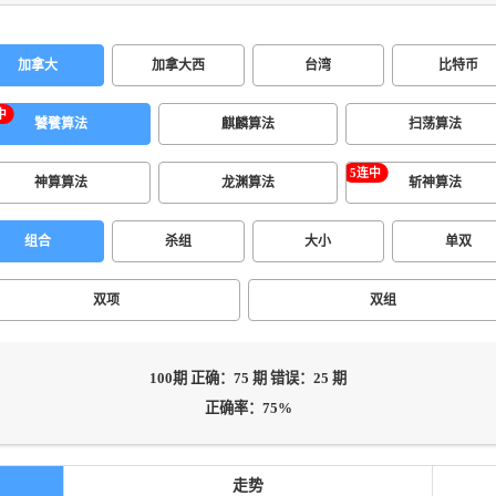
加拿大
加拿大西
台湾
比特币
饕餮算法
麒麟算法
扫荡算法
神算算法
龙渊算法
斩神算法
组合
杀组
大小
单双
双项
双组
100期 正确：75 期 错误：25 期
正确率：75%
走势