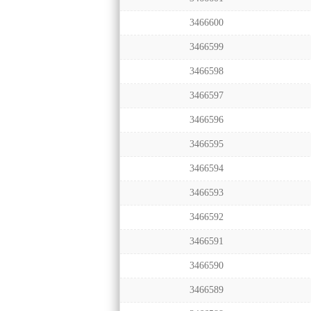
3466600
3466599
3466598
3466597
3466596
3466595
3466594
3466593
3466592
3466591
3466590
3466589