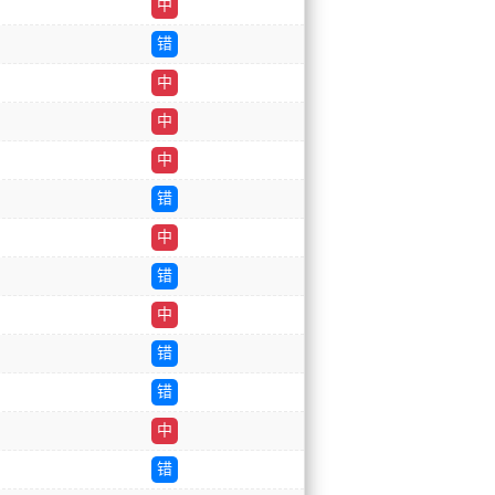
中
错
中
中
中
错
中
错
中
错
错
中
错