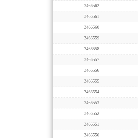
3466562
3466561
3466560
3466559
3466558
3466557
3466556
3466555
3466554
3466553
3466552
3466551
3466550