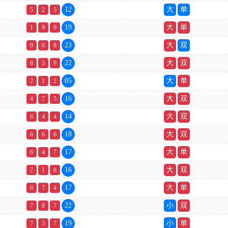
12
大
单
5
2
5
19
大
单
1
9
9
23
大
双
9
6
8
22
大
双
8
5
9
05
大
单
2
1
2
16
大
双
4
7
5
14
大
双
6
4
4
18
大
双
6
6
6
17
大
单
6
4
7
16
大
双
7
1
8
17
大
单
6
7
4
22
小
双
7
8
7
19
小
单
7
5
7