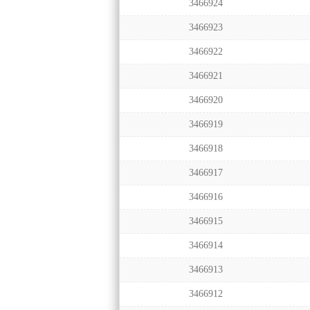
3466924
3466923
3466922
3466921
3466920
3466919
3466918
3466917
3466916
3466915
3466914
3466913
3466912