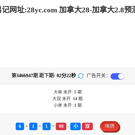
第
3466947
期 距下期:
02
分
22
秒
广告开关：
大单
未开:
5
期
大双
未开:
14
期
小单
未开:
1
期
6
+
1
+
1
=
08
-
小
双
咪牌