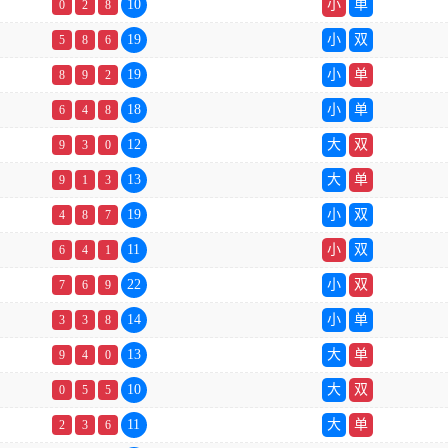
10
小
单
0
2
8
19
小
双
5
8
6
19
小
单
8
9
2
18
小
单
6
4
8
12
大
双
9
3
0
13
大
单
9
1
3
19
小
双
4
8
7
11
小
双
6
4
1
22
小
双
7
6
9
14
小
单
3
3
8
13
大
单
9
4
0
10
大
双
0
5
5
11
大
单
2
3
6