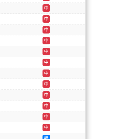
中
中
中
中
中
中
中
中
中
中
中
中
错