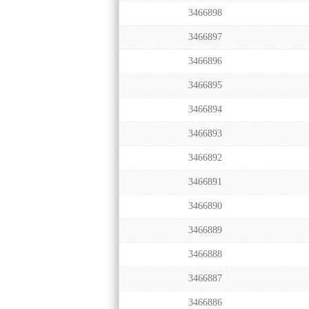
3466898
3466897
3466896
3466895
3466894
3466893
3466892
3466891
3466890
3466889
3466888
3466887
3466886