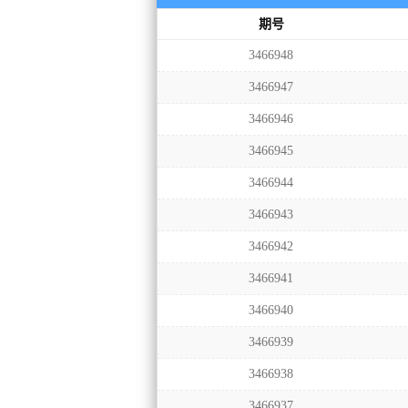
期号
3466948
3466947
3466946
3466945
3466944
3466943
3466942
3466941
3466940
3466939
3466938
3466937