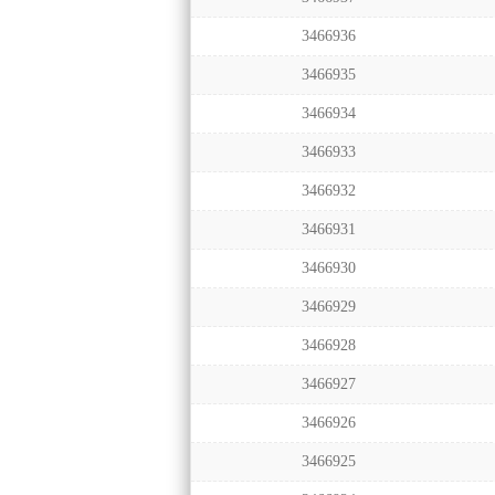
3466936
3466935
3466934
3466933
3466932
3466931
3466930
3466929
3466928
3466927
3466926
3466925