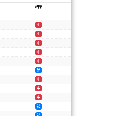
结果
---
中
中
中
中
中
错
中
中
中
错
错