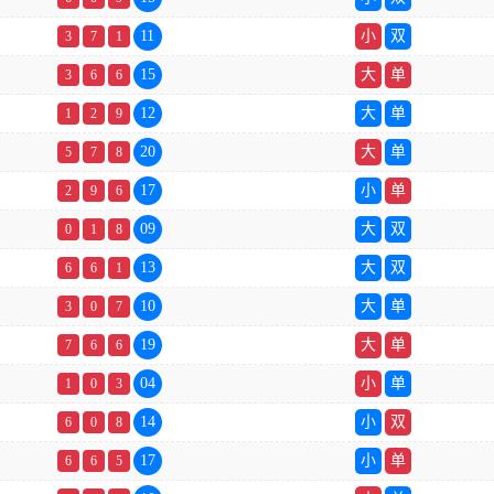
11
小
双
3
7
1
15
大
单
3
6
6
12
大
单
1
2
9
20
大
单
5
7
8
17
小
单
2
9
6
09
大
双
0
1
8
13
大
双
6
6
1
10
大
单
3
0
7
19
大
单
7
6
6
04
小
单
1
0
3
14
小
双
6
0
8
17
小
单
6
6
5