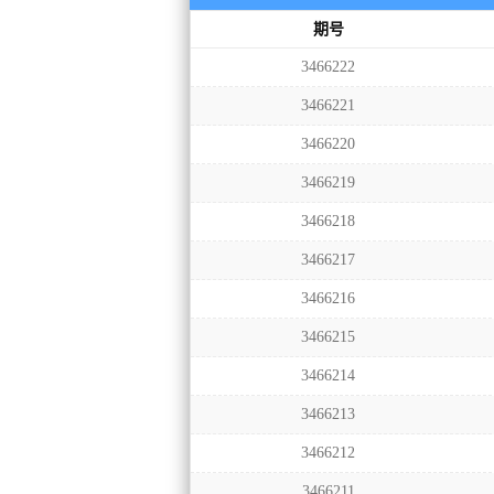
期号
3466222
3466221
3466220
3466219
3466218
3466217
3466216
3466215
3466214
3466213
3466212
3466211