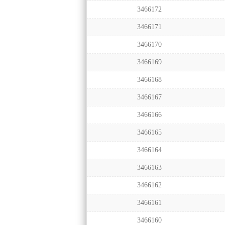
3466172
3466171
3466170
3466169
3466168
3466167
3466166
3466165
3466164
3466163
3466162
3466161
3466160