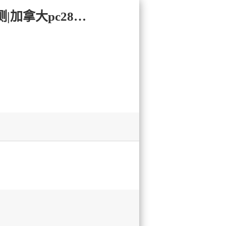
加拿大28预测 易记网址:28yc.com 加拿大28-加拿大2.8预测|加拿大pc28在线预测官网_极致火热优质的免费预测