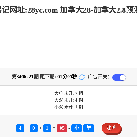
第
3466221
期 距下期:
01
分
05
秒
广告开关：
大单
未开:
7
期
大双
未开:
4
期
小双
未开:
1
期
4
+
0
+
1
=
05
-
小
单
咪牌