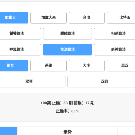
加拿大
加拿大西
台湾
比特币
饕餮算法
麒麟算法
扫荡算法
神算算法
龙渊算法
斩神算法
组合
杀组
大小
单双
双项
双组
100期 正确：83 期 错误：17 期
正确率：83%
走势