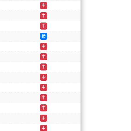
中
中
中
错
中
中
中
中
中
中
中
中
中