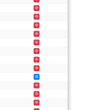
中
中
中
中
中
中
中
中
错
中
中
中