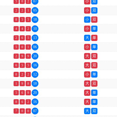
07
小
双
5
0
2
05
小
双
2
2
1
18
小
双
8
5
5
10
小
单
4
4
2
13
大
单
2
6
5
06
小
单
5
0
1
20
大
双
2
9
9
16
大
双
6
5
5
12
小
单
8
2
2
18
大
双
1
9
8
20
大
单
5
6
9
16
大
单
8
6
2
07
大
双
7
0
0