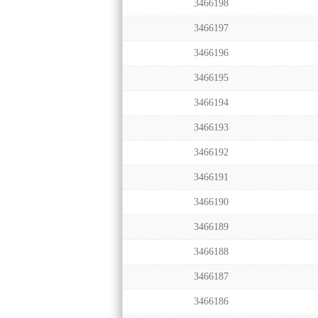
3466198
3466197
3466196
3466195
3466194
3466193
3466192
3466191
3466190
3466189
3466188
3466187
3466186