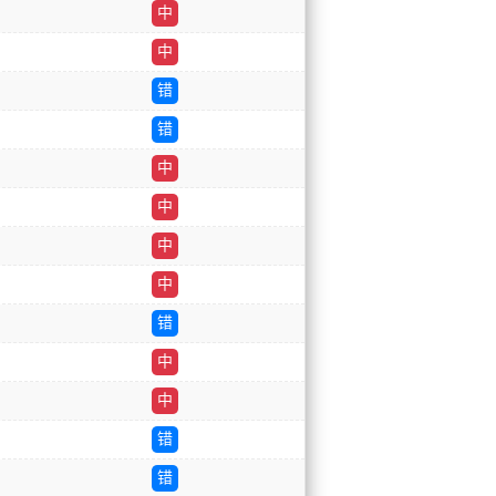
中
中
错
错
中
中
中
中
错
中
中
错
错