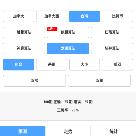
加拿大
加拿大西
台湾
比特币
饕餮算法
麒麟算法
扫荡算法
神算算法
龙渊算法
斩神算法
组合
杀组
大小
单双
双项
双组
100期 正确：75 期 错误：25 期
正确率：75%
预测
走势
统计