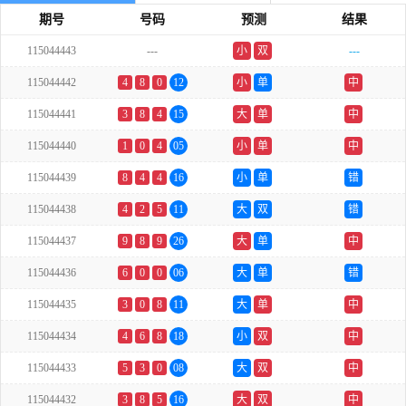
期号
号码
预测
结果
115044443
---
小
双
---
115044442
4
8
0
12
小
单
中
115044441
3
8
4
15
大
单
中
115044440
1
0
4
05
小
单
中
115044439
8
4
4
16
小
单
错
115044438
4
2
5
11
大
双
错
115044437
9
8
9
26
大
单
中
115044436
6
0
0
06
大
单
错
115044435
3
0
8
11
大
单
中
115044434
4
6
8
18
小
双
中
115044433
5
3
0
08
大
双
中
115044432
3
8
5
16
大
双
中