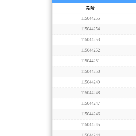
期号
115044255
115044254
115044253
115044252
115044251
115044250
115044249
115044248
115044247
115044246
115044245
115044244