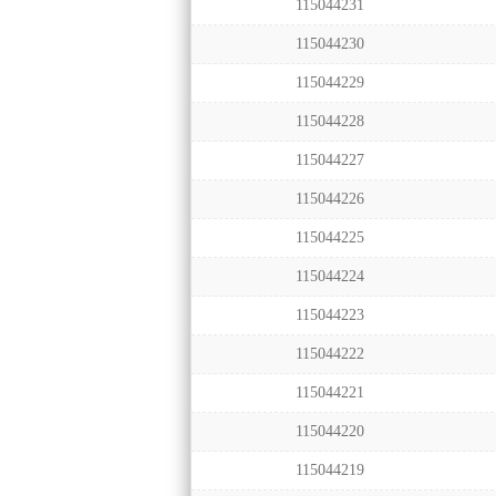
115044231
115044230
115044229
115044228
115044227
115044226
115044225
115044224
115044223
115044222
115044221
115044220
115044219