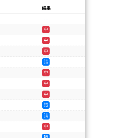
结果
---
中
中
中
错
中
中
中
错
错
中
错