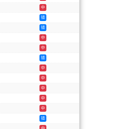
中
错
错
中
中
错
中
中
中
中
中
错
中