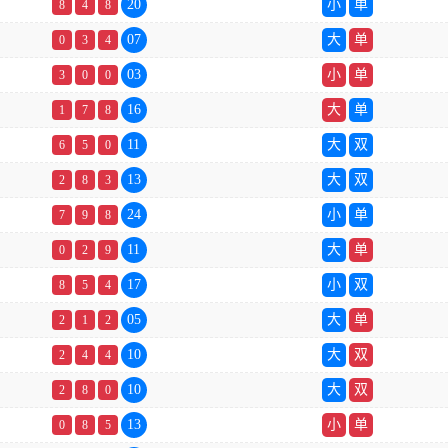
20
小
单
8
4
8
07
大
单
0
3
4
03
小
单
3
0
0
16
大
单
1
7
8
11
大
双
6
5
0
13
大
双
2
8
3
24
小
单
7
9
8
11
大
单
0
2
9
17
小
双
8
5
4
05
大
单
2
1
2
10
大
双
2
4
4
10
大
双
2
8
0
13
小
单
0
8
5