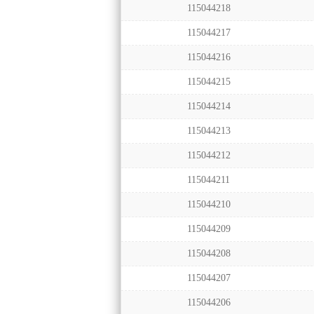
115044218
115044217
115044216
115044215
115044214
115044213
115044212
115044211
115044210
115044209
115044208
115044207
115044206