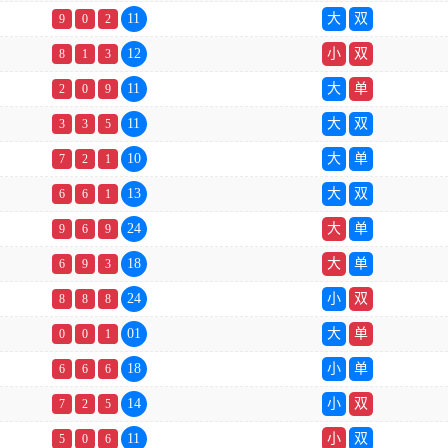
11
大
双
9
0
2
12
小
双
8
1
3
11
大
单
2
0
9
11
大
双
3
3
5
10
大
单
7
2
1
13
大
双
6
6
1
24
大
单
9
6
9
18
大
单
6
9
3
24
小
双
8
8
8
01
大
单
0
0
1
18
小
单
6
6
6
14
小
双
7
2
5
11
小
双
5
0
6