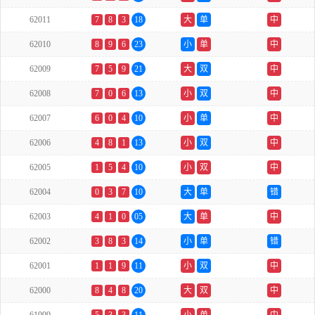
62011
7
8
3
18
大
单
中
62010
8
9
6
23
小
单
中
62009
7
5
9
21
大
双
中
62008
7
0
6
13
小
双
中
62007
6
0
4
10
小
单
中
62006
4
8
1
13
小
双
中
62005
1
5
4
10
小
双
中
62004
0
3
7
10
大
单
错
62003
4
1
0
05
大
单
中
62002
3
8
3
14
小
单
错
62001
1
1
9
11
小
双
中
62000
8
4
8
20
大
双
中