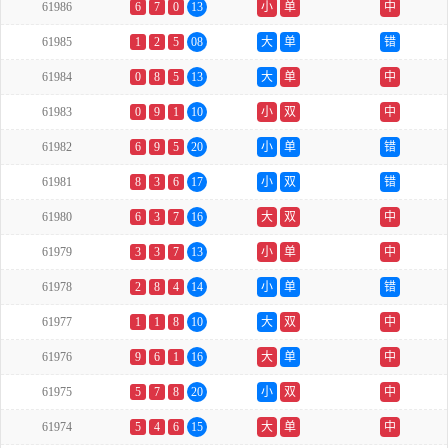
61986
6
7
0
13
小
单
中
61985
1
2
5
08
大
单
错
61984
0
8
5
13
大
单
中
61983
0
9
1
10
小
双
中
61982
6
9
5
20
小
单
错
61981
8
3
6
17
小
双
错
61980
6
3
7
16
大
双
中
61979
3
3
7
13
小
单
中
61978
2
8
4
14
小
单
错
61977
1
1
8
10
大
双
中
61976
9
6
1
16
大
单
中
61975
5
7
8
20
小
双
中
61974
5
4
6
15
大
单
中