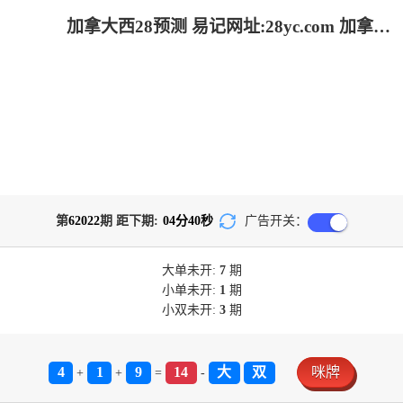
加拿大西28预测 易记网址:28yc.com 加拿大28-加拿大2.8预测|加拿大pc28在线预测官网_极致火热优质的免费预测
第
62022
期 距下期:
04
分
39
秒
广告开关：
大单
未开:
7
期
小单
未开:
1
期
小双
未开:
3
期
4
1
9
14
大
双
咪牌
+
+
=
-