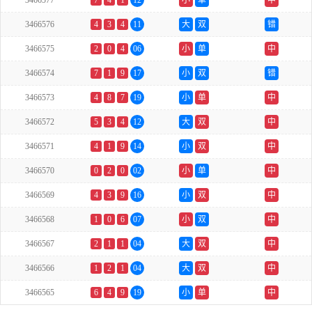
3466577
7
4
1
12
小
单
中
3466576
4
3
4
11
大
双
错
3466575
2
0
4
06
小
单
中
3466574
7
1
9
17
小
双
错
3466573
4
8
7
19
小
单
中
3466572
5
3
4
12
大
双
中
3466571
4
1
9
14
小
双
中
3466570
0
2
0
02
小
单
中
3466569
4
3
9
16
小
双
中
3466568
1
0
6
07
小
双
中
3466567
2
1
1
04
大
双
中
3466566
1
2
1
04
大
双
中
3466565
6
4
9
19
小
单
中