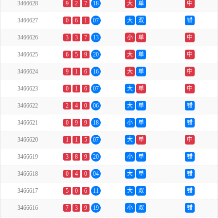
3466628
9
2
7
18
大
单
中
3466627
0
6
1
07
大
双
错
3466626
3
3
7
13
小
单
中
3466625
6
5
9
20
大
单
中
3466624
9
1
6
16
大
单
中
3466623
0
1
6
07
大
单
中
3466622
2
4
0
06
大
单
错
3466621
0
9
9
18
小
单
错
3466620
1
1
5
07
大
单
中
3466619
3
8
9
20
小
单
错
3466618
0
4
0
04
大
单
错
3466617
5
0
6
11
大
双
错
3466616
7
3
9
19
小
双
错