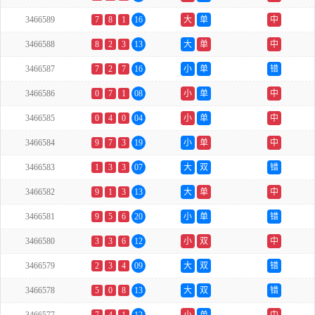
3466589
7
8
1
16
大
单
中
3466588
8
2
3
13
大
单
中
3466587
7
2
7
16
小
单
错
3466586
0
7
1
08
小
单
中
3466585
0
4
0
04
小
单
中
3466584
9
7
3
19
小
单
中
3466583
1
3
3
07
大
双
错
3466582
9
1
3
13
大
单
中
3466581
9
5
6
20
小
单
错
3466580
3
3
6
12
小
双
中
3466579
2
3
4
09
大
双
错
3466578
5
0
8
13
大
双
错