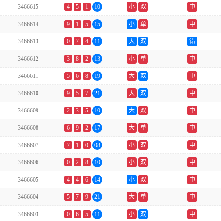
3466615
4
5
1
10
小
双
中
3466614
9
1
5
15
小
单
中
3466613
0
7
4
11
大
双
错
3466612
3
8
2
13
小
单
中
3466611
5
6
8
19
大
双
中
3466610
9
5
7
21
大
双
中
3466609
2
3
5
10
大
双
中
3466608
6
9
2
17
大
单
中
3466607
7
1
0
08
小
双
中
3466606
0
2
8
10
小
双
中
3466605
4
4
6
14
小
双
中
3466604
5
7
9
21
大
单
中
3466603
0
6
5
11
小
双
中