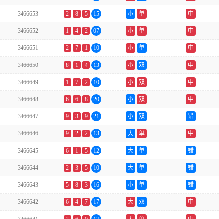
3466653
2
8
5
15
小
单
中
3466652
1
4
2
07
小
单
中
3466651
2
7
1
10
小
单
中
3466650
8
1
4
13
小
双
中
3466649
1
7
2
10
小
双
中
3466648
6
6
8
20
小
双
中
3466647
9
3
9
21
小
双
错
3466646
9
2
2
13
大
单
中
3466645
6
1
5
12
大
单
错
3466644
2
3
5
10
大
单
错
3466643
5
8
3
16
小
单
错
3466642
6
4
7
17
大
双
中