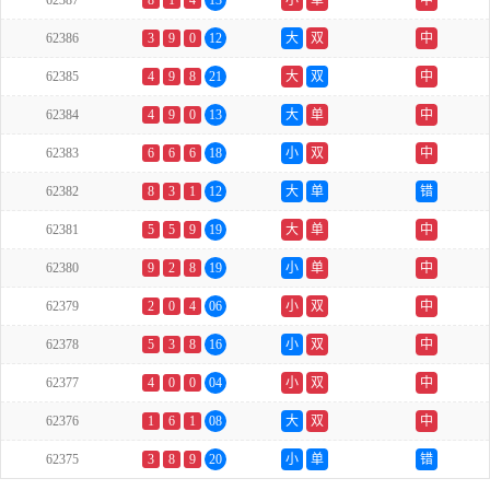
62387
8
1
4
13
小
单
中
62386
3
9
0
12
大
双
中
62385
4
9
8
21
大
双
中
62384
4
9
0
13
大
单
中
62383
6
6
6
18
小
双
中
62382
8
3
1
12
大
单
错
62381
5
5
9
19
大
单
中
62380
9
2
8
19
小
单
中
62379
2
0
4
06
小
双
中
62378
5
3
8
16
小
双
中
62377
4
0
0
04
小
双
中
62376
1
6
1
08
大
双
中
62375
3
8
9
20
小
单
错