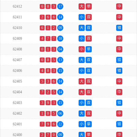
62412
6
8
3
17
大
单
中
62411
2
6
6
14
小
双
中
62410
6
1
2
09
大
双
错
62409
4
7
7
18
小
双
中
62408
0
1
3
04
小
单
中
62407
0
8
5
13
大
双
错
62406
4
8
3
15
小
双
错
62405
5
3
6
14
大
双
中
62404
7
2
5
14
大
双
中
62403
3
9
3
15
小
双
错
62402
1
0
5
06
大
双
中
62401
7
9
6
22
小
单
错
62400
2
7
0
09
大
单
中