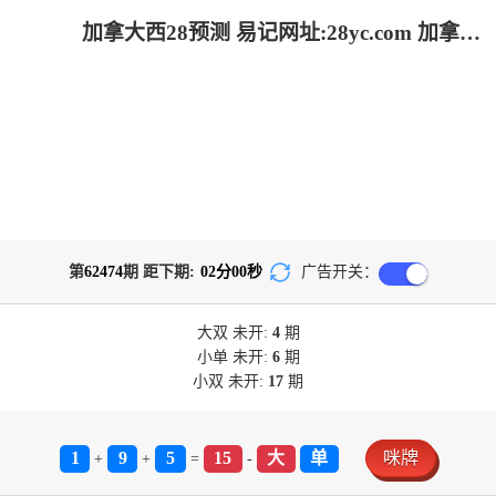
加拿大西28预测 易记网址:28yc.com 加拿大28-加拿大2.8预测|加拿大pc28在线预测官网_极致火热优质的免费预测
第
62474
期 距下期:
02
分
00
秒
广告开关：
大双
未开:
4
期
小单
未开:
6
期
小双
未开:
17
期
1
9
5
15
大
单
咪牌
+
+
=
-