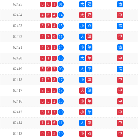
62425
0
0
1
01
大
双
错
62424
4
6
4
14
大
双
中
62423
8
3
4
15
小
双
错
62422
4
7
0
11
大
单
中
62421
4
9
1
14
小
单
错
62420
7
1
5
13
大
单
中
62419
5
0
3
08
大
单
错
62418
7
2
8
17
小
单
中
62417
8
5
5
18
大
单
中
62416
6
5
2
13
小
单
中
62415
6
1
3
10
小
单
中
62414
1
4
6
11
大
单
中
62413
0
5
5
10
小
双
中